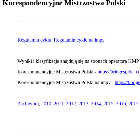
Korespondencyjne Mistrzostwa Polski
Regulamin cyklu,
Regulamin cyklu na impy
,
Wyniki i klasyfikacje znajdują się na stronach operatora KMP 
Korespondencyjne Mistrzostwa Polski -
https://bridgespider
Korespondencyjne Mistrzostwa Polski na impy -
https://brid
Archiwum
,
2010
,
2011
,
2012
,
2013,
2014
,
2015
,
2016
,
2017