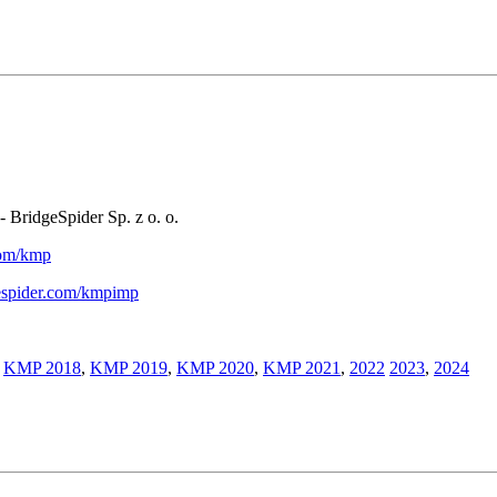
- BridgeSpider Sp. z o. o.
.com/kmp
gespider.com/kmpimp
,
KMP 2018
,
KMP 2019
,
KMP 2020
,
KMP 2021
,
2022
2023
,
2024