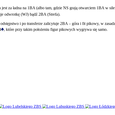
a jest za ładna na 1BA (albo tam, gdzie NS grają otwarciem 1BA w sil
tuje odwrotkę (WJ) bądź 2BA (Strefa).
odstępstwo i po transferze zalicytuje 2BA – góra i fit pikowy, w zas
♠
4
, które przy takim położeniu figur pikowych wygrywa się samo.