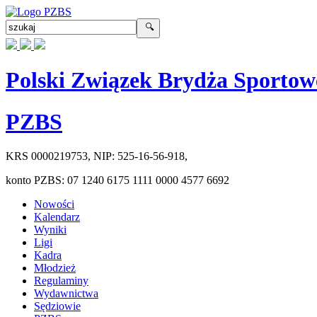
Polski Związek Brydża Sportow
PZBS
KRS
0000219753
, NIP:
525-16-56-918
,
konto PZBS:
07 1240 6175 1111 0000 4577 6692
Nowości
Kalendarz
Wyniki
Ligi
Kadra
Młodzież
Regulaminy
Wydawnictwa
Sędziowie