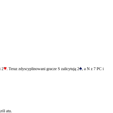
♥
♠
i 2
. Teraz zdyscyplinowani gracze S zalicytują 2
, a N z 7 PC i
ról atu.