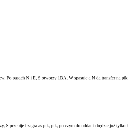
ew. Po pasach N i E, S otworzy 1BA, W spasuje a N da transfer na pik
y, S przebije i zagra as pik, pik, po czym do oddania będzie już tylko k