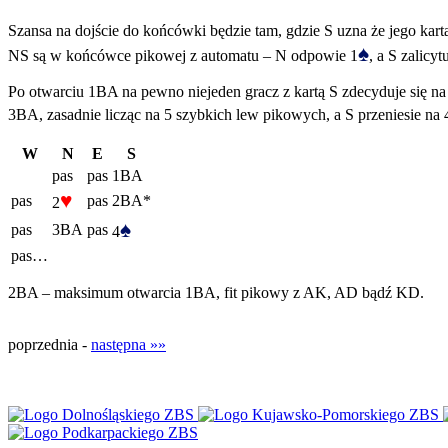
Szansa na dojście do końcówki będzie tam, gdzie S uzna że jego kart
♠
NS są w końcówce pikowej z automatu – N odpowie 1
, a S zalicy
Po otwarciu 1BA na pewno niejeden gracz z kartą S zdecyduje się na 
3BA, zasadnie licząc na 5 szybkich lew pikowych, a S przeniesie na 
W
N
E
S
pas
pas
1BA
♥
pas
pas
2BA*
2
♠
pas
3BA
pas
4
pas…
2BA – maksimum otwarcia 1BA, fit pikowy z AK, AD bądź KD.
poprzednia -
następna »»