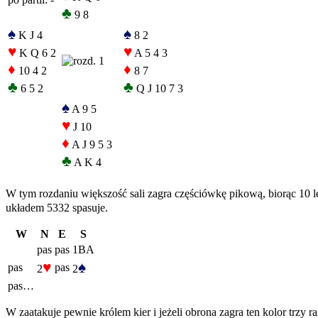
♣
9 8
♠
♠
K J 4
8 2
♥
♥
K Q 6 2
A 5 4 3
♦
♦
10 4 2
8 7
♣
♣
6 5 2
Q J 10 7 3
♠
A 9 5
♥
J 10
♦
A J 9 5 3
♣
A K 4
W tym rozdaniu większość sali zagra częściówkę pikową, biorąc 10 l
układem 5332 spasuje.
W
N
E
S
pas
pas
1BA
♥
♠
pas
pas
2
2
pas…
W zaatakuje pewnie królem kier i jeżeli obrona zagra ten kolor trzy raz