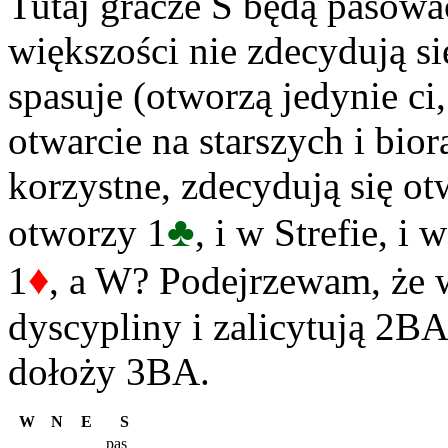
Tutaj gracze S będą pasow
większości nie zdecydują si
spasuje (otworzą jedynie ci
otwarcie na starszych i bior
korzystne, zdecydują się ot
♣
otworzy 1
, i w Strefie, 
♦
1
, a W? Podejrzewam, że 
dyscypliny i zalicytują 2BA
dołoży 3BA.
W
N
E
S
pas