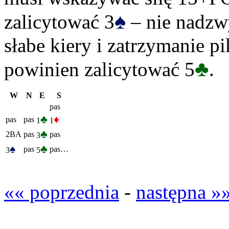
♠
zalicytować 3
– nie nadzw
słabe kiery i zatrzymanie 
♣
powinien zalicytować 5
.
W
N
E
S
pas
♣
♦
pas
pas
1
1
♣
2BA
pas
pas
3
♠
♣
pas
pas…
3
5
«« poprzednia
-
następna »