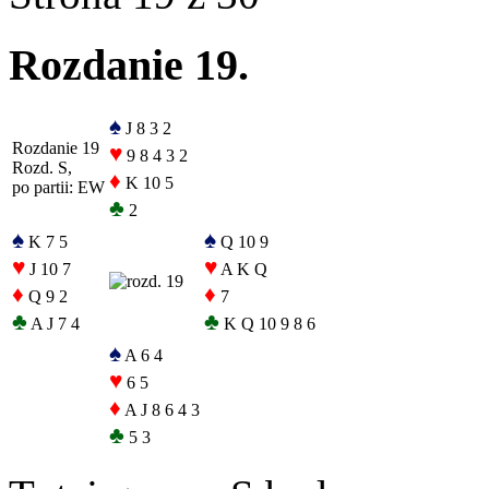
Rozdanie 19.
♠
J 8 3 2
Rozdanie 19
♥
9 8 4 3 2
Rozd. S,
♦
K 10 5
po partii: EW
♣
2
♠
♠
K 7 5
Q 10 9
♥
♥
J 10 7
A K Q
♦
♦
Q 9 2
7
♣
♣
A J 7 4
K Q 10 9 8 6
♠
A 6 4
♥
6 5
♦
A J 8 6 4 3
♣
5 3