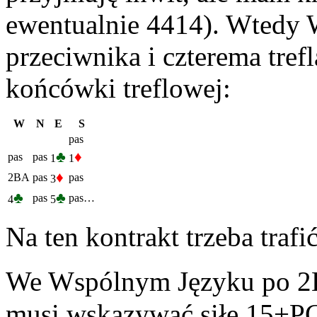
ewentualnie 4414). Wtedy 
przeciwnika i czterema tre
końcówki treflowej:
W
N
E
S
pas
♣
♦
pas
pas
1
1
♦
2BA
pas
pas
3
♣
♣
pas
pas…
4
5
Na ten kontrakt trzeba trafi
We Wspólnym Języku po 2B
musi wskazywać siłę 15+PC 