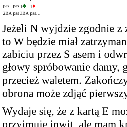
♣
♦
pas
pas
1
1
2BA
pas
3BA
pas…
Jeżeli N wyjdzie zgodnie 
to W będzie miał zatrzyma
zabiciu przez S asem i odwr
głowy spróbowanie damy, 
przecież waletem. Zakończy
obrona może zdjąć pierwszy
Wydaje się, że z kartą E mo
przyjmuję inwit, ale mam kr