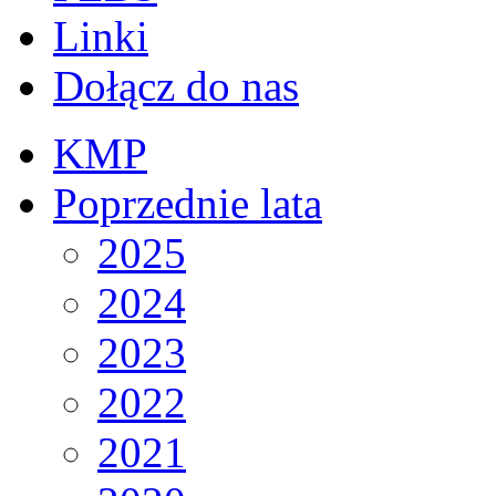
Linki
Dołącz do nas
KMP
Poprzednie lata
2025
2024
2023
2022
2021