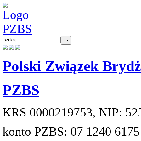
Polski Związek Bryd
PZBS
KRS
0000219753
, NIP:
52
konto PZBS:
07 1240 6175