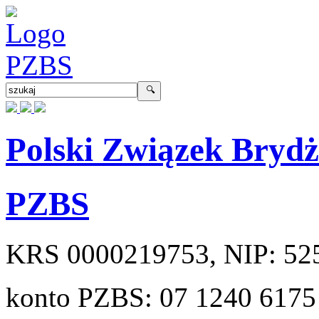
Polski Związek Bryd
PZBS
KRS
0000219753
, NIP:
52
konto PZBS:
07 1240 6175