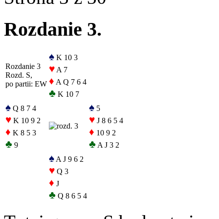
Rozdanie 3.
♠
K 10 3
Rozdanie 3
♥
A 7
Rozd. S,
♦
A Q 7 6 4
po partii: EW
♣
K 10 7
♠
♠
Q 8 7 4
5
♥
♥
K 10 9 2
J 8 6 5 4
♦
♦
K 8 5 3
10 9 2
♣
♣
9
A J 3 2
♠
A J 9 6 2
♥
Q 3
♦
J
♣
Q 8 6 5 4