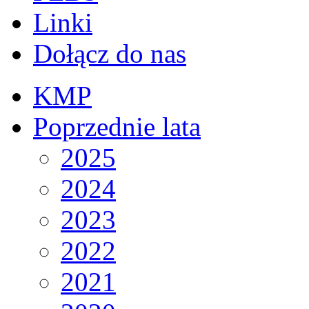
Linki
Dołącz do nas
KMP
Poprzednie lata
2025
2024
2023
2022
2021