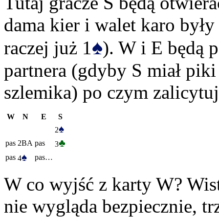
Tutaj gracze S będą otwier
dama kier i walet karo były
♠
raczej już 1
). W i E będą 
partnera (gdyby S miał piki
szlemika) po czym zalicytu
W
N
E
S
♠
2
♣
pas
2BA
pas
3
♠
pas
pas…
4
W co wyjść z karty W? Wist
nie wygląda bezpiecznie, t