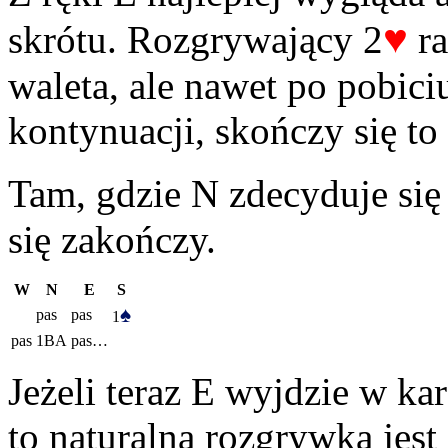
♥
skrótu. Rozgrywający 2
ra
waleta, ale nawet po pobici
kontynuacji, skończy się to
Tam, gdzie N zdecyduje się
się zakończy.
W
N
E
S
♠
pas
pas
1
pas
1BA
pas…
Jeżeli teraz E wyjdzie w ka
to naturalną rozgrywką jest 