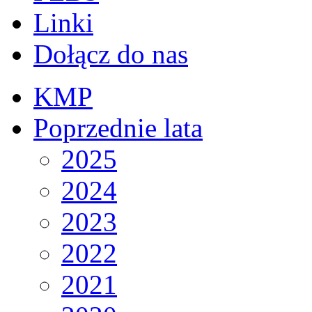
Linki
Dołącz do nas
KMP
Poprzednie lata
2025
2024
2023
2022
2021