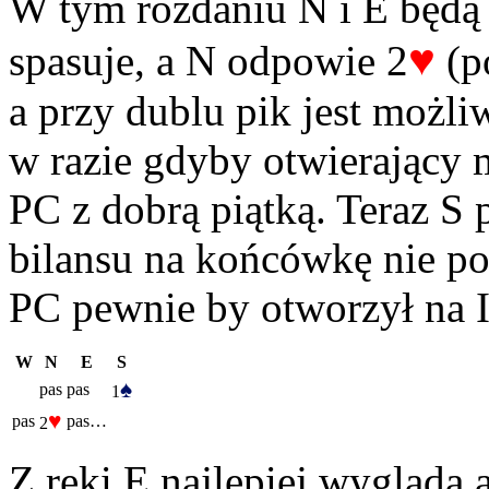
W tym rozdaniu N i E będą
♥
spasuje, a N odpowie 2
(po
a przy dublu pik jest możli
w razie gdyby otwierający m
PC z dobrą piątką. Teraz S
bilansu na końcówkę nie p
PC pewnie by otworzył na I
W
N
E
S
♠
pas
pas
1
♥
pas
pas…
2
Z ręki E najlepiej wygląda 