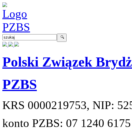
Polski Związek Bryd
PZBS
KRS
0000219753
, NIP:
52
konto PZBS:
07 1240 6175