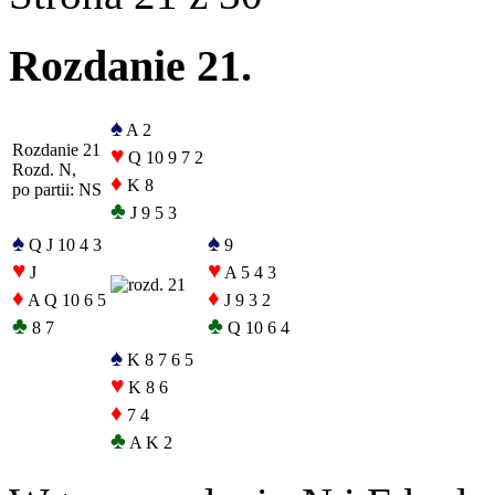
Rozdanie 21.
♠
A 2
Rozdanie 21
♥
Q 10 9 7 2
Rozd. N,
♦
K 8
po partii: NS
♣
J 9 5 3
♠
♠
Q J 10 4 3
9
♥
♥
J
A 5 4 3
♦
♦
A Q 10 6 5
J 9 3 2
♣
♣
8 7
Q 10 6 4
♠
K 8 7 6 5
♥
K 8 6
♦
7 4
♣
A K 2