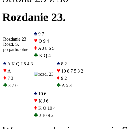
Rozdanie 23.
♠
9 7
Rozdanie 23
♥
Q 9 4
Rozd. S,
♦
A J 8 6 5
po partii: obie
♣
K Q 4
♠
♠
A K Q J 5 4 3
8 2
♥
♥
A
10 8 7 5 3 2
♦
♦
7 3
9 2
♣
♣
8 7 6
A 5 3
♠
10 6
♥
K J 6
♦
K Q 10 4
♣
J 10 9 2