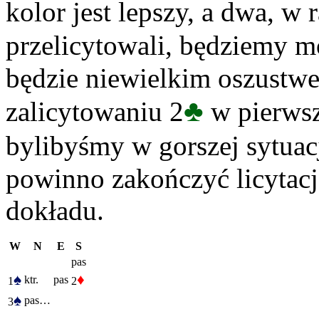
kolor jest lepszy, a dwa, w
przelicytowali, będziemy m
będzie niewielkim oszustwe
♣
zalicytowaniu 2
w pierwsz
bylibyśmy w gorszej sytuac
powinno zakończyć licytację
dokładu.
W
N
E
S
pas
♠
♦
ktr.
pas
1
2
♠
pas…
3