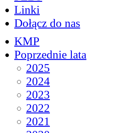
Linki
Dołącz do nas
KMP
Poprzednie lata
2025
2024
2023
2022
2021