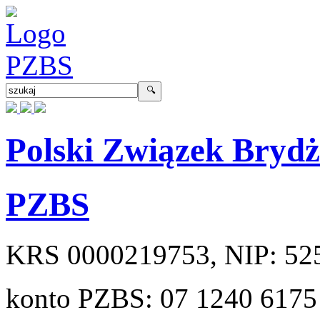
Polski Związek Bryd
PZBS
KRS
0000219753
, NIP:
52
konto PZBS:
07 1240 6175