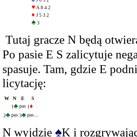
♥
A 8 4 2
♦
J 5 3 2
♣
3
Tutaj gracze N będą otwier
Po pasie E S zalicytuje neg
spasuje. Tam, gdzie E podni
licytację:
W
N
E
S
♣
♦
pas
1
1
♣
♣
pas
pas…
2
3
♠
N wyjdzie
K i rozgrywając