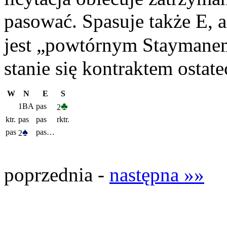
pasować. Spasuje także E, 
jest „powtórnym Staymanem”
stanie się kontraktem ostat
W
N
E
S
♣
1BA
pas
2
ktr.
pas
pas
rktr.
♠
pas
pas…
2
poprzednia -
następna »»