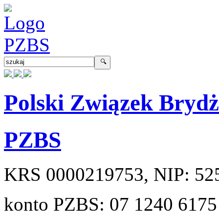
Polski Związek Bryd
PZBS
KRS
0000219753
, NIP:
52
konto PZBS:
07 1240 6175