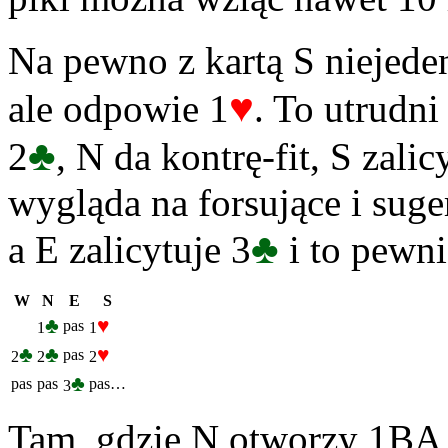
Na pewno z kartą S niejeden
♥
ale odpowie 1
. To utrudn
♣
2
, N da kontrę-fit, S zalic
wygląda na forsujące i suger
♣
a E zalicytuje 3
i to pewni
W
N
E
S
♣
♥
pas
1
1
♣
♣
♥
pas
2
2
2
♣
pas
pas
pas…
3
Tam, gdzie N otworzy 1BA,