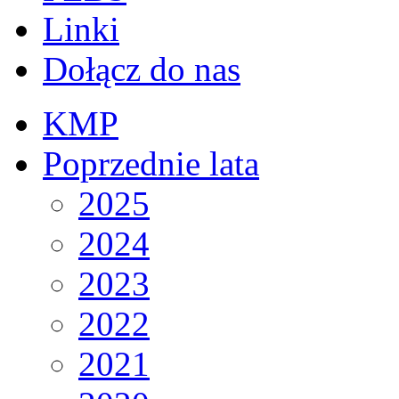
Linki
Dołącz do nas
KMP
Poprzednie lata
2025
2024
2023
2022
2021