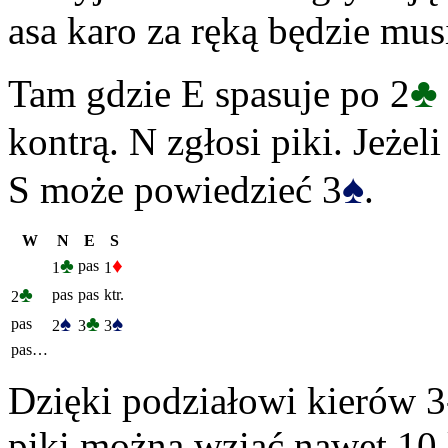
asa karo za ręką będzie mus
♣
Tam gdzie E spasuje po 2
kontrą. N zgłosi piki. Jeżel
♠
S może powiedzieć 3
.
W
N
E
S
♣
♦
pas
1
1
♣
pas
pas
ktr.
2
♠
♣
♠
pas
2
3
3
pas…
Dzięki podziałowi kierów 3
piki można wziąć nawet 10 