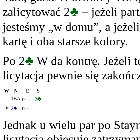
♣
zalicytować 2
– jeżeli par
jesteśmy „w domu”, a jeżeli
kartę i oba starsze kolory.
♣
Po 2
W da kontrę. Jeżeli t
licytacja pewnie się zakońc
W
N
E
S
♣
1BA
pas
2
♠
ktr.
pas…
2
Jednak u wielu par po Stay
licytacja obiecuje zatrzyman