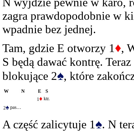
N wyjdzie pewnie w karo, 
zagra prawdopodobnie w ki
wpadnie bez jednej.
♦
Tam, gdzie E otworzy 1
, 
S będą dawać kontrę. Teraz
♠
blokujące 2
, które zakończ
W
N
E
S
♦
ktr.
1
♠
pas…
2
♠
A część zalicytuje 1
. N te