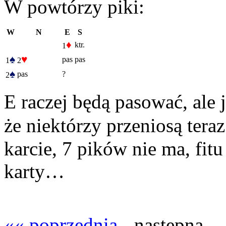
W powtórzy piki:
W
N
E
S
♦
ktr.
1
♠
♥
pas
pas
1
2
♠
pas
?
2
E raczej będą pasować, ale 
że niektórzy przeniosą teraz
karcie, 7 pików nie ma, fit
karty…
«« poprzednia
- następna