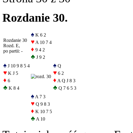
Rozdanie 30.
♠
K 6 2
Rozdanie 30
♥
A 10 7 4
Rozd. E,
♦
9 4 2
po partii: -
♣
J 9 2
♠
♠
J 10 9 8 5 4
Q
♥
♥
K J 5
6 2
♦
♦
6
A Q J 8 3
♣
♣
K 8 4
Q 7 6 5 3
♠
A 7 3
♥
Q 9 8 3
♦
K 10 7 5
♣
A 10