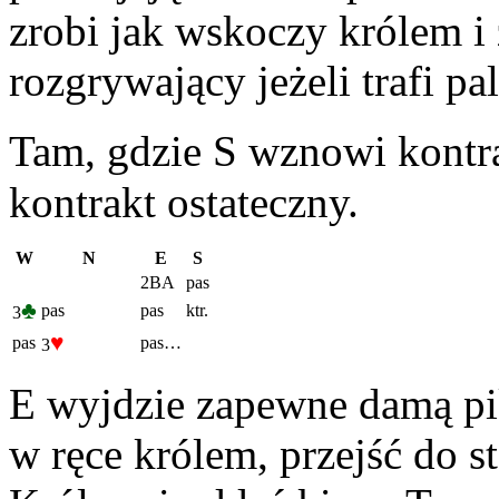
zrobi jak wskoczy królem i 
rozgrywający jeżeli trafi p
Tam, gdzie S wznowi kontrą,
kontrakt ostateczny.
W
N
E
S
2BA
pas
♣
pas
pas
ktr.
3
♥
pas
pas…
3
E wyjdzie zapewne damą pi
w ręce królem, przejść do st