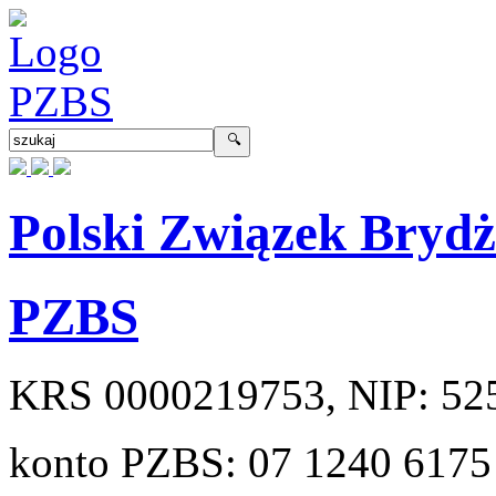
Polski Związek Bryd
PZBS
KRS
0000219753
, NIP:
52
konto PZBS:
07 1240 6175