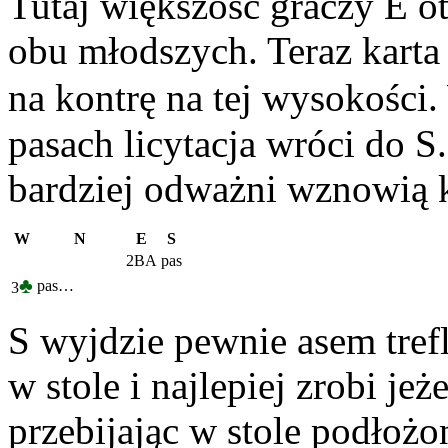
Tutaj większość graczy E 
obu młodszych. Teraz karta 
na kontrę na tej wysokości.
pasach licytacja wróci do S.
bardziej odważni wznowią k
W
N
E
S
2BA
pas
♣
pas…
3
S wyjdzie pewnie asem tref
w stole i najlepiej zrobi jeż
przebijając w stole podłożon