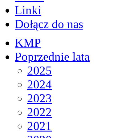
Linki
Dołącz do nas
KMP
Poprzednie lata
2025
2024
2023
2022
2021