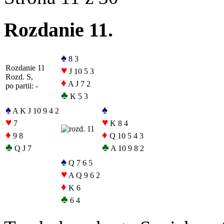
Rozdanie 11.
♠
8 3
Rozdanie 11
♥
J 10 5 3
Rozd. S,
♦
A J 7 2
po partii: -
♣
K 5 3
♠
♠
A K J 10 9 4 2
♥
♥
7
K 8 4
♦
♦
9 8
Q 10 5 4 3
♣
♣
Q J 7
A 10 9 8 2
♠
Q 7 6 5
♥
A Q 9 6 2
♦
K 6
♣
6 4