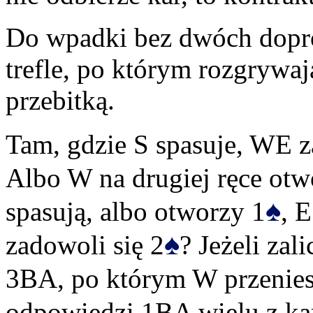
Do wpadki bez dwóch dopro
trefle, po którym rozgrywaj
przebitką.
Tam, gdzie S spasuje, WE z
Albo W na drugiej ręce otw
♠
spasują, albo otworzy 1
, 
♠
zadowoli się 2
? Jeżeli zali
3BA, po którym W przenies
odpowiedzi 1BA wielu z ka