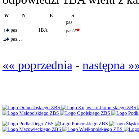
W
N
E
S
pas
♠
♥
pas
1BA
1
pas/2
♠
pas…
4
«« poprzednia
-
następna »