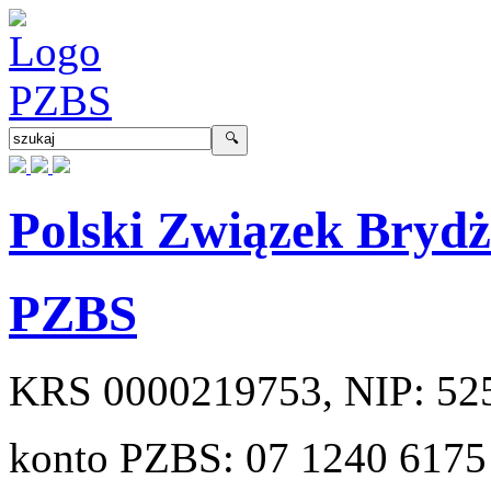
Polski Związek Bryd
PZBS
KRS
0000219753
, NIP:
52
konto PZBS:
07 1240 6175