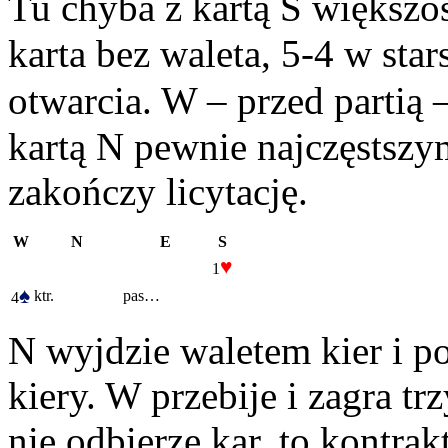
Tu chyba z kartą S większo
karta bez waleta, 5-4 w sta
otwarcia. W – przed partią
kartą N pewnie najczęstszy
zakończy licytację.
W
N
E
S
♥
1
♠
ktr.
pas…
4
N wyjdzie waletem kier i p
kiery. W przebije i zagra trz
nie odbierze kar, to kontra