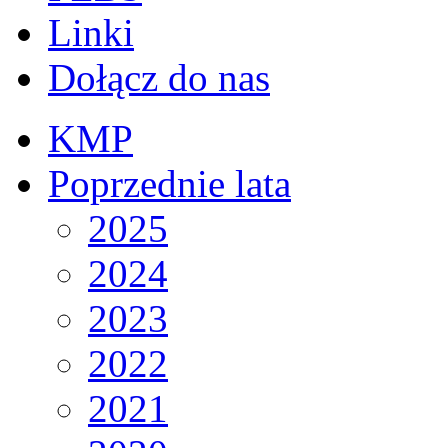
Linki
Dołącz do nas
KMP
Poprzednie lata
2025
2024
2023
2022
2021