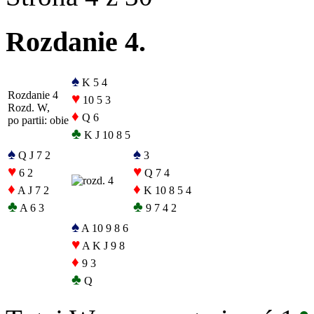
Rozdanie 4.
♠
K 5 4
Rozdanie 4
♥
10 5 3
Rozd. W,
♦
Q 6
po partii: obie
♣
K J 10 8 5
♠
♠
Q J 7 2
3
♥
♥
6 2
Q 7 4
♦
♦
A J 7 2
K 10 8 5 4
♣
♣
A 6 3
9 7 4 2
♠
A 10 9 8 6
♥
A K J 9 8
♦
9 3
♣
Q