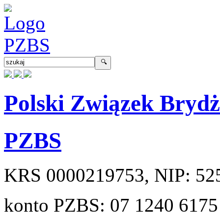
Polski Związek Bryd
PZBS
KRS
0000219753
, NIP:
52
konto PZBS:
07 1240 6175