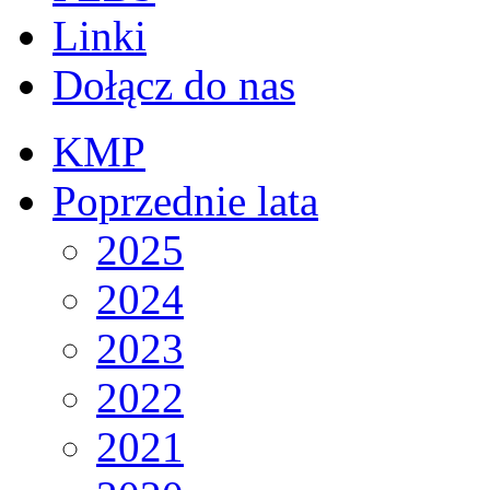
Linki
Dołącz do nas
KMP
Poprzednie lata
2025
2024
2023
2022
2021