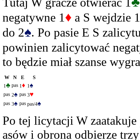
♣
Tutaj W gracze otwierać 1
♦
negatywne 1
a S wejdzie 
♠
do 2
. Po pasie E S zalicyt
powinien zalicytować nega
to będzie miał szanse wygra
W
N
E
S
♣
♦
♠
pas
1
1
1
♠
♥
pas
pas
2
3
♠
♠
pas
pas
3
pas/4
Po tej licytacji W zaatakuj
asów i obrona odbierze trz