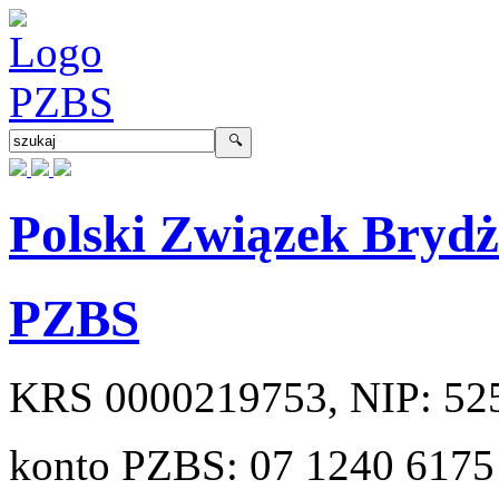
Polski Związek Bryd
PZBS
KRS
0000219753
, NIP:
52
konto PZBS:
07 1240 6175