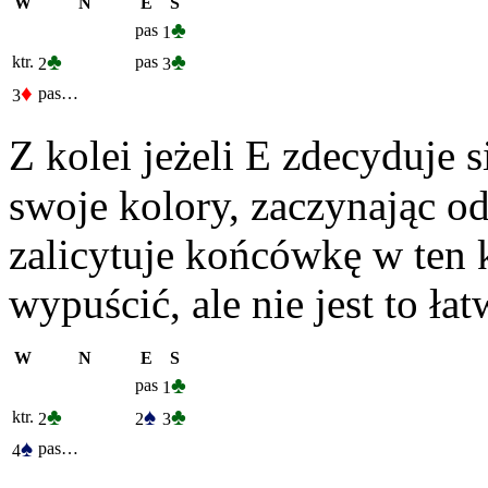
W
N
E
S
♣
pas
1
♣
♣
ktr.
pas
2
3
♦
pas…
3
Z kolei jeżeli E zdecyduje s
swoje kolory, zaczynając o
zalicytuje końcówkę w ten 
wypuścić, ale nie jest to łat
W
N
E
S
♣
pas
1
♣
♠
♣
ktr.
2
2
3
♠
pas…
4