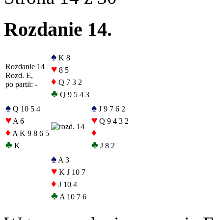
Rozdanie 14.
♠
K 8
Rozdanie 14
♥
8 5
Rozd. E,
♦
Q 7 3 2
po partii: -
♣
Q 9 5 4 3
♠
♠
Q 10 5 4
J 9 7 6 2
♥
♥
A 6
Q 9 4 3 2
♦
♦
A K 9 8 6 5
♣
♣
K
J 8 2
♠
A 3
♥
K J 10 7
♦
J 10 4
♣
A 10 7 6