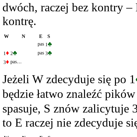
dwóch, raczej bez kontry – 
kontrę.
W
N
E
S
♣
pas
1
♦
♣
♣
pas
1
2
3
♦
pas…
3
Jeżeli W zdecyduje się po 1
będzie łatwo znaleźć pików
spasuje, S znów zalicytuje 
to E raczej nie zdecyduje się