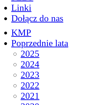
Linki
Dołącz do nas
KMP
Poprzednie lata
2025
2024
2023
2022
2021