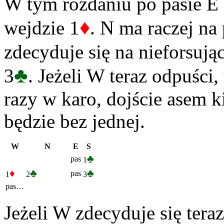
W tym rozdaniu po pasie E 
♦
wejdzie 1
. N ma raczej na 
zdecyduje się na nieforsują
♣
3
. Jeżeli W teraz odpuści
razy w karo, dojście asem ki
będzie bez jednej.
W
N
E
S
♣
pas
1
♦
♣
♣
pas
1
2
3
pas…
Jeżeli W zdecyduje się teraz