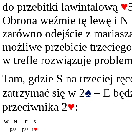
♥
do przebitki lawintalową
Obrona weźmie tę lewę i N 
zarówno odejście z mariasza
możliwe przebicie trzeciego
w trefle rozwiązuje proble
Tam, gdzie S na trzeciej rę
♠
zatrzymać się w 2
– E będz
♥
przeciwnika 2
:
W
N
E
S
♥
pas
pas
1