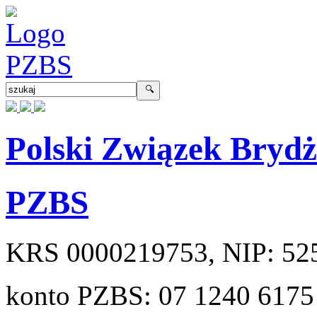
Polski Związek Bryd
PZBS
KRS
0000219753
, NIP:
52
konto PZBS:
07 1240 6175