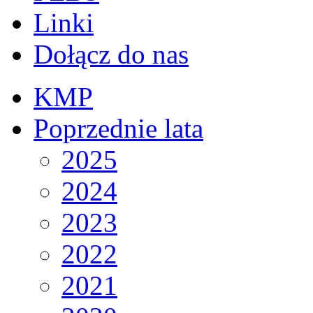
Linki
Dołącz do nas
KMP
Poprzednie lata
2025
2024
2023
2022
2021