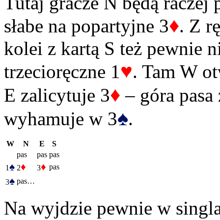
Tutaj gracze N będą raczej p
♦
słabe na popartyjne 3
. Z r
kolei z kartą S też pewnie n
♥
trzecioręczne 1
. Tam W ot
♦
E zalicytuje 3
– góra pasa
♠
wyhamuje w 3
.
W
N
E
S
pas
pas
pas
♠
♦
♦
pas
1
2
3
♠
pas…
3
Na wyjdzie pewnie w singla