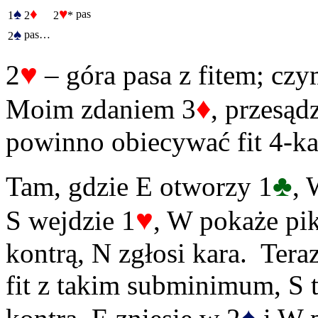
♠
♦
♥
pas
1
2
2
*
♠
pas…
2
♥
2
– góra pasa z fitem; czy
♦
Moim zdaniem 3
, przesąd
powinno obiecywać fit 4-ka
♣
Tam, gdzie E otworzy 1
, 
♥
S wejdzie 1
, W pokaże pik
kontrą, N zgłosi kara. Tera
fit z takim subminimum, S t