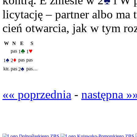
♠
kontrą. E zniesie w 2
i W p
licytację – partner albo ma 
cień otwarcia, jak w tym ro
W
N
E
S
♣
♥
pas
1
1
♠
♦
pas
pas
1
2
♠
ktr.
pas
pas…
2
«« poprzednia
-
następna »