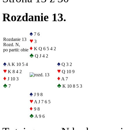
Rozdanie 13.
♠
7 6
Rozdanie 13
♥
3
Rozd. N,
♦
K Q 6 5 4 2
po partii: obie
♣
Q J 4 2
♠
♠
A K 10 5 4
Q 3 2
♥
♥
K 8 4 2
Q 10 9
♦
♦
J 10 3
A 7
♣
♣
7
K 10 8 5 3
♠
J 9 8
♥
A J 7 6 5
♦
9 8
♣
A 9 6