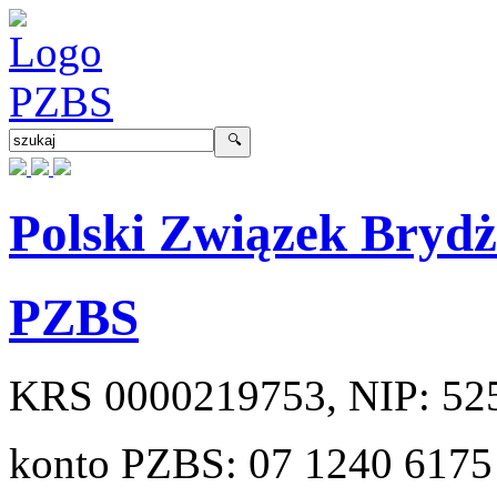
Polski Związek Bryd
PZBS
KRS
0000219753
, NIP:
52
konto PZBS:
07 1240 6175