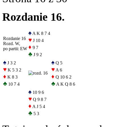
Rozdanie 16.
♠
A K 8 7 4
Rozdanie 16
♥
J 10 4
Rozd. W,
♦
9 7
po partii: EW
♣
J 9 2
♠
♠
J 3 2
Q 5
♥
♥
K 5 3 2
A 6
♦
♦
K 8 3
Q 10 6 2
♣
♣
10 7 4
A K Q 8 6
♠
10 9 6
♥
Q 9 8 7
♦
A J 5 4
♣
5 3