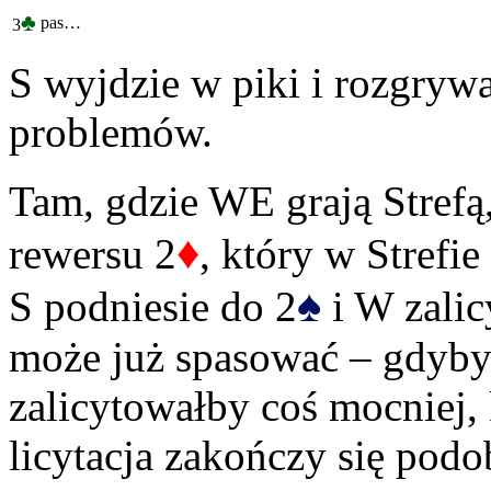
♣
pas…
3
S wyjdzie w piki i rozgryw
problemów.
Tam, gdzie WE grają Strefą
♦
rewersu 2
, który w Strefi
♠
S podniesie do 2
i W zalic
może już spasować – gdyby
zalicytowałby coś mocniej, 
licytacja zakończy się podo