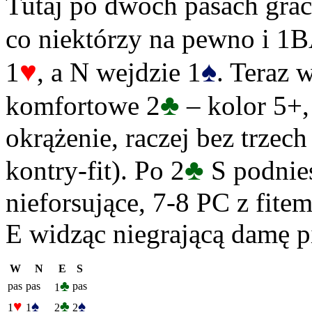
Tutaj po dwóch pasach grac
co niektórzy na pewno i 1B
♥
♠
1
, a N wejdzie 1
. Teraz
♣
komfortowe 2
– kolor 5+,
okrążenie, raczej bez trze
♣
kontry-fit). Po 2
S podnies
nieforsujące, 7-8 PC z fite
E widząc niegrającą damę pi
W
N
E
S
♣
pas
pas
pas
1
♥
♠
♣
♠
1
1
2
2