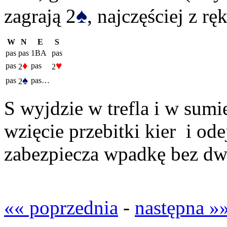
♠
zagrają 2
, najczęściej z rę
W
N
E
S
pas
pas
1BA
pas
♦
♥
pas
pas
2
2
♠
pas
pas…
2
S wyjdzie w trefla i w sumi
wzięcie przebitki kier i od
zabezpiecza wpadkę bez dw
«« poprzednia
-
następna »