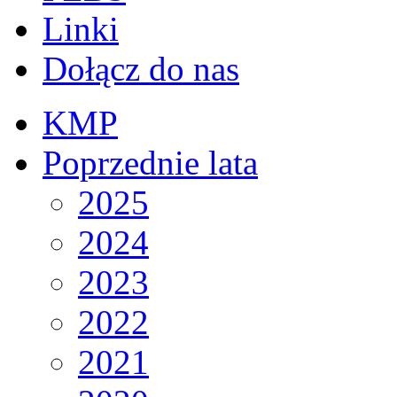
Linki
Dołącz do nas
KMP
Poprzednie lata
2025
2024
2023
2022
2021