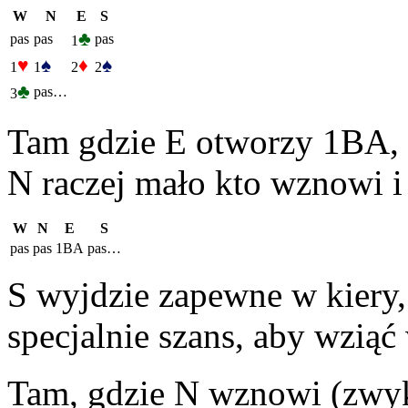
W
N
E
S
♣
pas
pas
pas
1
♥
♠
♦
♠
1
1
2
2
♣
pas…
3
Tam gdzie E otworzy 1BA, S
N raczej mało kto wznowi i
W
N
E
S
pas
pas
1BA
pas…
S wyjdzie zapewne w kiery, 
specjalnie szans, aby wziąć 
Tam, gdzie N wznowi (zwy