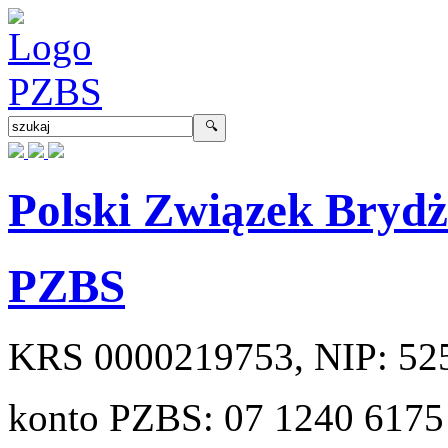
Polski Związek Bryd
PZBS
KRS
0000219753
, NIP:
52
konto PZBS:
07 1240 6175