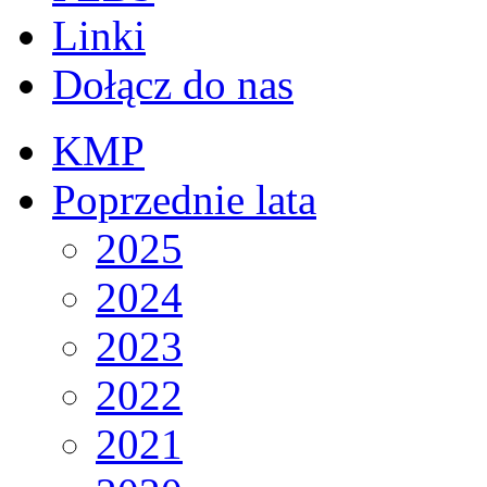
Linki
Dołącz do nas
KMP
Poprzednie lata
2025
2024
2023
2022
2021