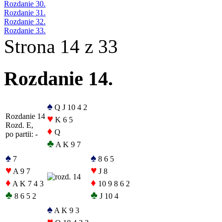
Rozdanie 30.
Rozdanie 31.
Rozdanie 32.
Rozdanie 33.
Strona 14 z 33
Rozdanie 14.
♠
Q J 10 4 2
Rozdanie 14
♥
K 6 5
Rozd. E,
♦
Q
po partii: -
♣
A K 9 7
♠
♠
7
8 6 5
♥
♥
A 9 7
J 8
♦
♦
A K 7 4 3
10 9 8 6 2
♣
♣
8 6 5 2
J 10 4
♠
A K 9 3