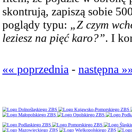
skontrują, zapiszą sobie 5
poglądy typu:
„Z czym wch
leziesz na pięć karo?”
. I k
«« poprzednia
-
następna »