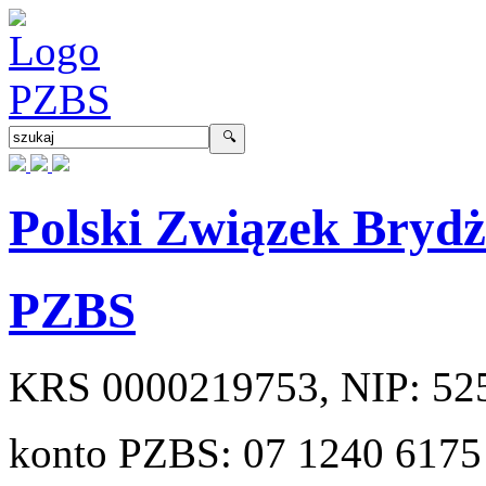
Polski Związek Bryd
PZBS
KRS
0000219753
, NIP:
52
konto PZBS:
07 1240 6175