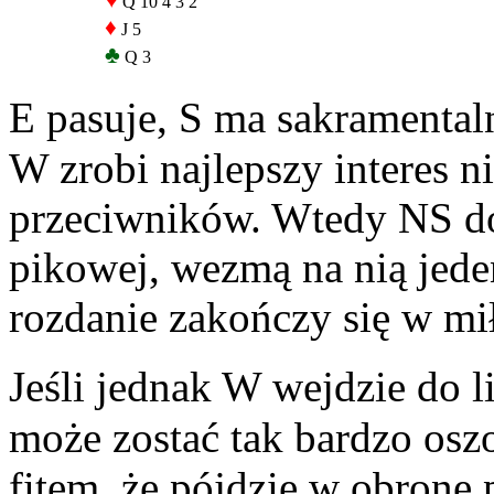
♥
Q 10 4 3 2
♦
J 5
♣
Q 3
E pasuje, S ma sakramental
W zrobi najlepszy interes ni
przeciwników. Wtedy NS d
pikowej, wezmą na nią jede
rozdanie zakończy się w mił
Jeśli jednak W wejdzie do l
może zostać tak bardzo os
fitem, że pójdzie w obronę