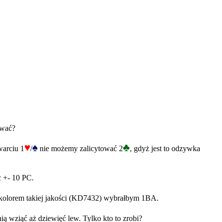
ować?
♥
♠
♣
warciu 1
/
nie możemy zalicytować 2
, gdyż jest to odzywka
c +- 10 PC.
z kolorem takiej jakości (KD7432) wybrałbym 1BA.
ą wziąć aż dziewięć lew. Tylko kto to zrobi?