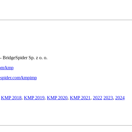
- BridgeSpider Sp. z o. o.
.com/kmp
gespider.com/kmpimp
,
KMP 2018
,
KMP 2019
,
KMP 2020
,
KMP 2021
,
2022
2023
,
2024