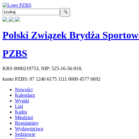
Polski Związek Brydża Sportow
PZBS
KRS
0000219753
, NIP:
525-16-56-918
,
konto PZBS:
07 1240 6175 1111 0000 4577 6692
Nowości
Kalendarz
Wyniki
Ligi
Kadra
Młodzież
Regulaminy
Wydawnictwa
Sędziowie