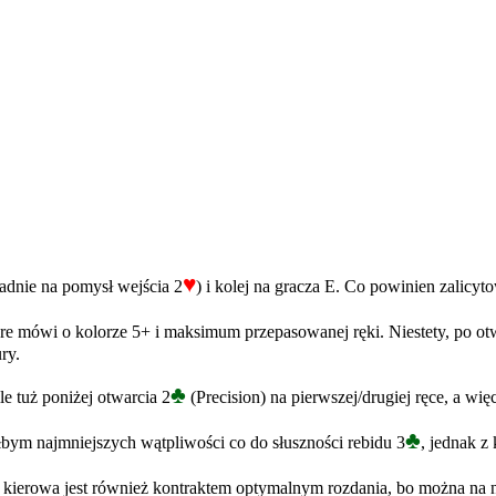
♥
padnie na pomysł wejścia 2
) i kolej na gracza E. Co powinien zalicyt
óre mówi o kolorze 5+ i maksimum przepasowanej ręki. Niestety, po ot
ry.
♣
le tuż poniżej otwarcia 2
(Precision) na pierwszej/drugiej ręce, a wię
♣
ałbym najmniejszych wątpliwości co do słuszności rebidu 3
, jednak 
a kierowa jest również kontraktem optymalnym rozdania, bo można na ni