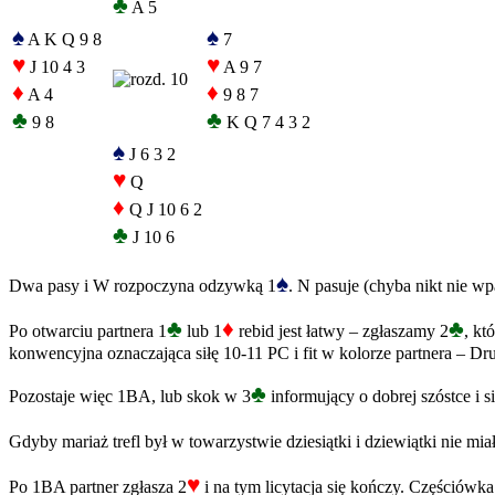
♣
A 5
♠
♠
A K Q 9 8
7
♥
♥
J 10 4 3
A 9 7
♦
♦
A 4
9 8 7
♣
♣
9 8
K Q 7 4 3 2
♠
J 6 3 2
♥
Q
♦
Q J 10 6 2
♣
J 10 6
♠
Dwa pasy i W rozpoczyna odzywką 1
. N pasuje (chyba nikt nie w
♣
♦
♣
Po otwarciu partnera 1
lub 1
rebid jest łatwy – zgłaszamy 2
, kt
konwencyjna oznaczająca siłę 10-11 PC i fit w kolorze partnera – Dru
♣
Pozostaje więc 1BA, lub skok w 3
informujący o dobrej szóstce i si
Gdyby mariaż trefl był w towarzystwie dziesiątki i dziewiątki nie mi
♥
Po 1BA partner zgłasza 2
i na tym licytacja się kończy. Częściówk