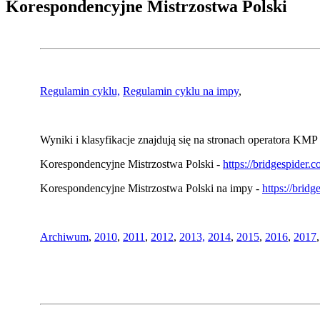
Korespondencyjne Mistrzostwa Polski
Regulamin cyklu,
Regulamin cyklu na impy
,
Wyniki i klasyfikacje znajdują się na stronach operatora KMP 
Korespondencyjne Mistrzostwa Polski -
https://bridgespider
Korespondencyjne Mistrzostwa Polski na impy -
https://brid
Archiwum
,
2010
,
2011
,
2012
,
2013,
2014
,
2015
,
2016
,
2017