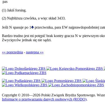
pas
(1) Jakiś forsing.
(2) Najbliższa czwórka, a więc skład 3433.
♠
Jeśli N spasuje po 1
przeciwnika, para EW najprawdopodobniej zatr
Bardzo trudno jest mi potępić brak kontry gracza N w pierwszym okrą
Zwycięzców jednak się nie sądzi.
«« poprzednia
-
następna »»
Copyright © 2010—2026 Polski Związek Brydża Sportowego. Wszelki
Informacje o przetwarzaniu danych osobowych (RODO)
.