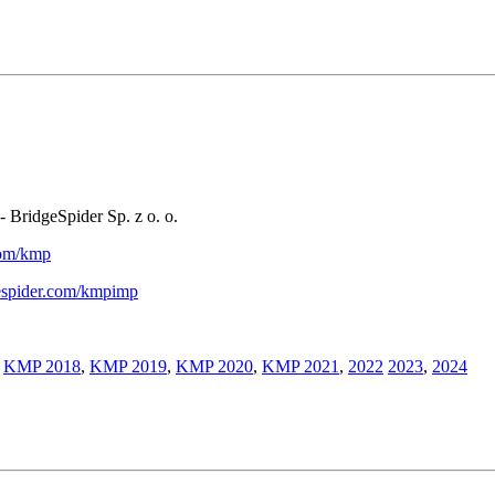
- BridgeSpider Sp. z o. o.
.com/kmp
gespider.com/kmpimp
,
KMP 2018
,
KMP 2019
,
KMP 2020
,
KMP 2021
,
2022
2023
,
2024