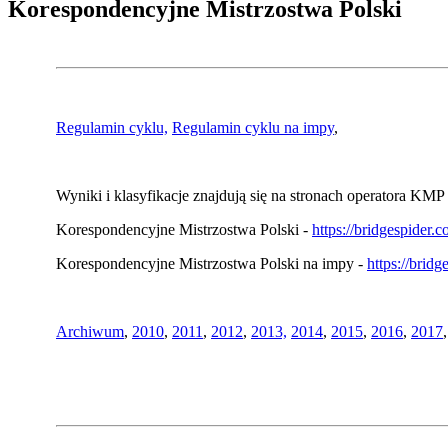
Korespondencyjne Mistrzostwa Polski
Regulamin cyklu,
Regulamin cyklu na impy
,
Wyniki i klasyfikacje znajdują się na stronach operatora KMP 
Korespondencyjne Mistrzostwa Polski -
https://bridgespider
Korespondencyjne Mistrzostwa Polski na impy -
https://brid
Archiwum
,
2010
,
2011
,
2012
,
2013,
2014
,
2015
,
2016
,
2017