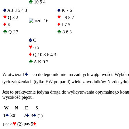
♣
10 5 4
♠
♠
A J 8 5 4 3
K 7 6
♥
♥
Q 3 2
J 9 8 7
♦
♦
K
J 7 5
♣
♣
Q J 7
8 6 3
♠
Q
♥
6 5
♦
Q 10 8 6 4 3
♣
A K 9 2
♠
W otwiera 1
– co do tego nikt nie ma żadnych wątpliwości. Wybór o
tych założeniach (tylko EW po partii) wielu zawodników N zdecyduj
Jest to praktycznie jedyna droga do wylicytowania optymalnego kont
wysokość pięciu.
W
N
E
S
♠
♠
♠
ktr
1
2
3
(1)
♥
♦
pas
pas
4
(2)
5