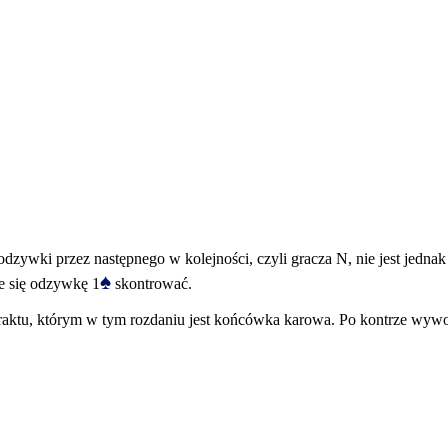
dzywki przez następnego w kolejności, czyli gracza N, nie jest jedna
♠
e się odzywkę 1
skontrować.
raktu, którym w tym rozdaniu jest końcówka karowa. Po kontrze wywoł