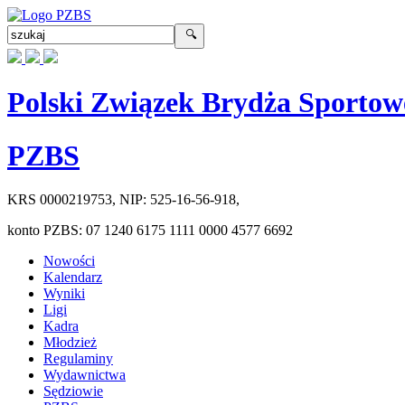
Polski Związek Brydża Sportow
PZBS
KRS
0000219753
, NIP:
525-16-56-918
,
konto PZBS:
07 1240 6175 1111 0000 4577 6692
Nowości
Kalendarz
Wyniki
Ligi
Kadra
Młodzież
Regulaminy
Wydawnictwa
Sędziowie