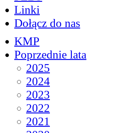
Linki
Dołącz do nas
KMP
Poprzednie lata
2025
2024
2023
2022
2021