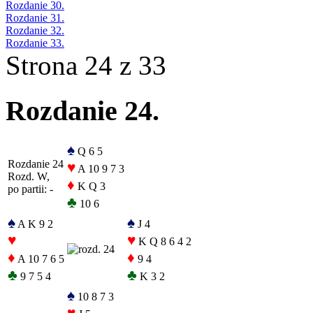
Rozdanie 30.
Rozdanie 31.
Rozdanie 32.
Rozdanie 33.
Strona 24 z 33
Rozdanie 24.
♠
Q 6 5
Rozdanie 24
♥
A 10 9 7 3
Rozd. W,
♦
K Q 3
po partii: -
♣
10 6
♠
♠
A K 9 2
J 4
♥
♥
K Q 8 6 4 2
♦
♦
A 10 7 6 5
9 4
♣
♣
9 7 5 4
K 3 2
♠
10 8 7 3