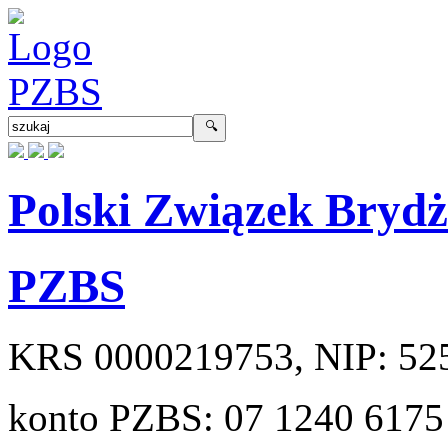
Polski Związek Bryd
PZBS
KRS
0000219753
, NIP:
52
konto PZBS:
07 1240 6175