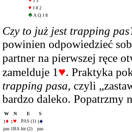
♥
J 5
♦
J 8 2
♣
A Q J 8
Czy to już jest trapping pa
powinien odpowiedzieć sobi
partner na pierwszej ręce o
♥
zamelduje 1
. Praktyka po
trapping pasa,
czyli „zasta
bardzo daleko. Popatrzmy na
W
N
E
S
♦
♥
♠
PAS (1)
1
1
1
pas
1BA
ktr (2)
pas