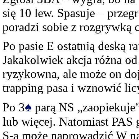
się 10 lew. Spasuje – przegr
poradzi sobie z rozgrywką 
Po pasie E ostatnią deską 
Jakakolwiek akcja różna od 
ryzykowna, ale może on doj
trapping pasa i wznowić lic
♠
Po 3
parą NS „zaopiekuje” 
lub więcej. Natomiast PAS 
S-a może naprowadzić W na