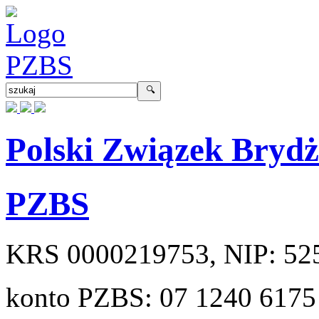
Polski Związek Bryd
PZBS
KRS
0000219753
, NIP:
52
konto PZBS:
07 1240 6175