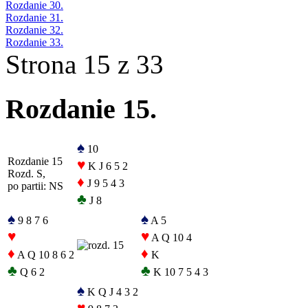
Rozdanie 30.
Rozdanie 31.
Rozdanie 32.
Rozdanie 33.
Strona 15 z 33
Rozdanie 15.
♠
10
Rozdanie 15
♥
K J 6 5 2
Rozd. S,
♦
J 9 5 4 3
po partii: NS
♣
J 8
♠
♠
9 8 7 6
A 5
♥
♥
A Q 10 4
♦
♦
A Q 10 8 6 2
K
♣
♣
Q 6 2
K 10 7 5 4 3
♠
K Q J 4 3 2