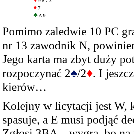
♥
9 8 7 3
♦
7
♣
A 9
Pomimo zaledwie 10 PC gra
nr 13 zawodnik N, powinie
Jego karta ma zbyt duży po
♠
♦
rozpoczynać 2
/2
. I jesz
kierów…
Kolejny w licytacji jest W,
spasuje, a E musi podjąć de
Zgłosi 3BA – wygra, bo na t