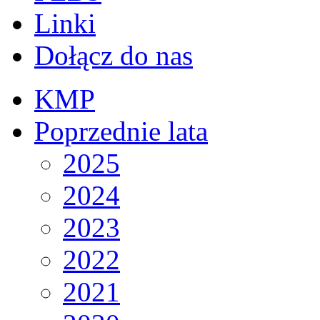
Linki
Dołącz do nas
KMP
Poprzednie lata
2025
2024
2023
2022
2021