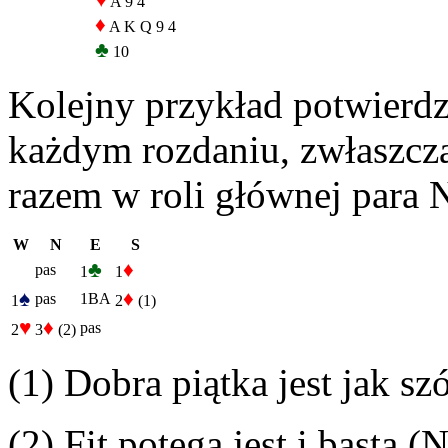
♥
A 9 4
♦
A K Q 9 4
♣
10
Kolejny przykład potwierdz
każdym rozdaniu, zwłaszcz
razem w roli głównej para 
W
N
E
S
♣
♦
pas
1
1
♠
♦
pas
1BA
1
2
(1)
♥
♦
pas
2
3
(2)
(1) Dobra piątka jest jak sz
(2) Fit potęgą jest i basta 