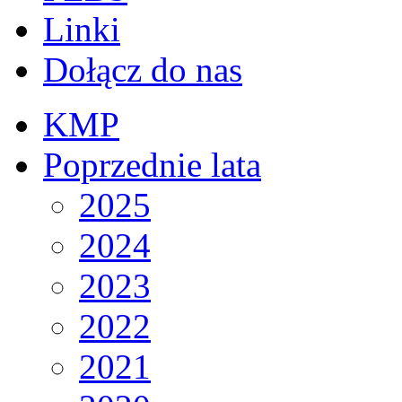
Linki
Dołącz do nas
KMP
Poprzednie lata
2025
2024
2023
2022
2021