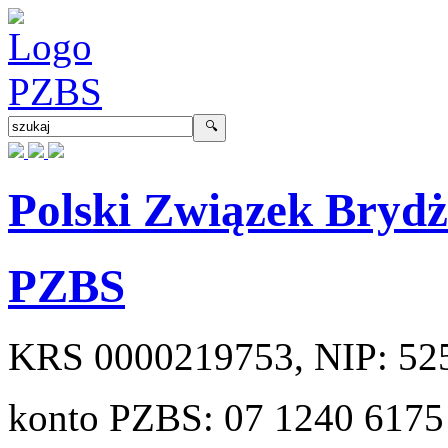
Polski Związek Bryd
PZBS
KRS
0000219753
, NIP:
52
konto PZBS:
07 1240 6175