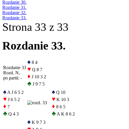
Rozdanie 30.
Rozdanie 31.
Rozdanie 32.
Rozdanie 33.
Strona 33 z 33
Rozdanie 33.
♠
8 4
Rozdanie 33
♥
Q 8 7
Rozd. N,
♦
J 10 3 2
po partii: -
♣
J 9 7 5
♠
♠
A J 6 5 2
Q 10
♥
♥
J 6 5 2
K 10 3
♦
♦
7
8 6 5
♣
♣
Q 4 3
A K 8 6 2
♠
K 9 7 3