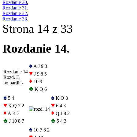
Rozdanie 30.
Rozdanie 31.
Rozdanie 32.
Rozdanie 33.
Strona 14 z 33
Rozdanie 14.
♠
A J 9 3
Rozdanie 14
♥
J 9 8 5
Rozd. E,
♦
10 9
po partii: -
♣
K Q 6
♠
♠
5 4
K Q 8
♥
♥
K Q 7 2
6 4 3
♦
♦
A K 3
Q J 8 2
♣
♣
J 10 8 7
5 4 3
♠
10 7 6 2