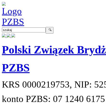
Polski Związek Bryd
PZBS
KRS
0000219753
, NIP:
52
konto PZBS:
07 1240 6175