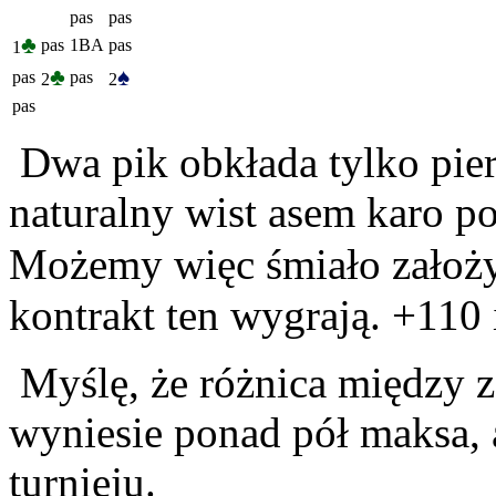
pas
pas
♣
pas
1BA
pas
1
♣
♠
pas
pas
2
2
pas
Dwa pik obkłada tylko pier
naturalny wist asem karo po
Możemy więc śmiało założyć
kontrakt ten wygrają. +110 
Myślę, że różnica między 
wyniesie ponad pół maksa,
turnieju.