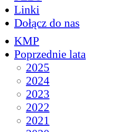
Linki
Dołącz do nas
KMP
Poprzednie lata
2025
2024
2023
2022
2021