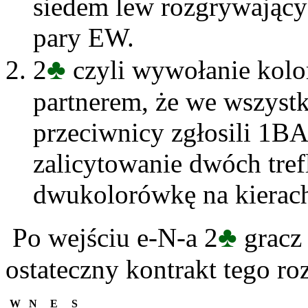
siedem lew rozgrywając
pary EW.
♣
2
czyli wywołanie kolor
partnerem, że we wszystk
przeciwnicy zgłosili 1B
zalicytowanie dwóch tref
dwukolorówkę na kierach
♣
Po wejściu e-N-a 2
gracz 
ostateczny kontrakt tego roz
W
N
E
S