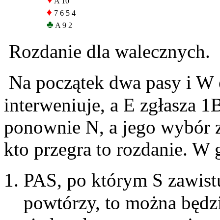
♥
A 10
♦
7 6 5 4
♣
A 9 2
Rozdanie dla walecznych.
Na początek dwa pasy i W 
interweniuje, a E zgłasza 
ponownie N, a jego wybór z
kto przegra to rozdanie. W
PAS, po którym S zawist
powtórzy, to można będz