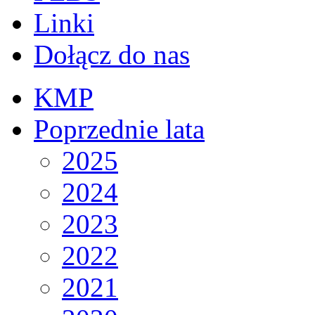
Linki
Dołącz do nas
KMP
Poprzednie lata
2025
2024
2023
2022
2021