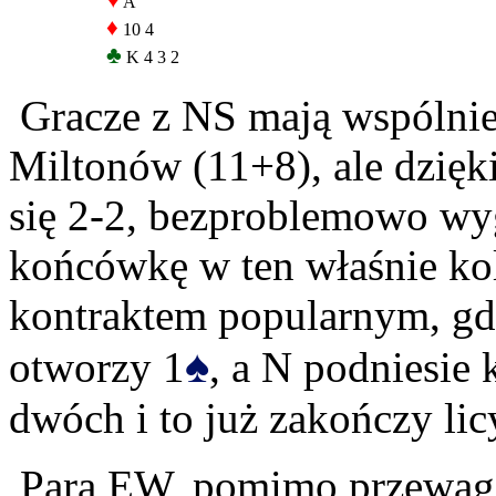
♥
A
♦
10 4
♣
K 4 3 2
Gracze z NS mają wspólnie
Miltonów (11+8), ale dzięki
się 2-2, bezproblemowo wy
końcówkę w ten właśnie kol
kontraktem popularnym, gdy
♠
otworzy 1
, a N podniesie 
dwóch i to już zakończy lic
Para EW, pomimo przewagi s