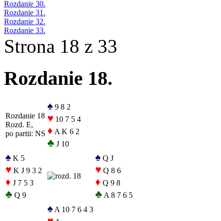
Rozdanie 30.
Rozdanie 31.
Rozdanie 32.
Rozdanie 33.
Strona 18 z 33
Rozdanie 18.
♠
9 8 2
Rozdanie 18
♥
10 7 5 4
Rozd. E,
♦
A K 6 2
po partii: NS
♣
J 10
♠
♠
K 5
Q J
♥
♥
K J 9 3 2
Q 8 6
♦
♦
J 7 5 3
Q 9 8
♣
♣
Q 9
A 8 7 6 5
♠
A 10 7 6 4 3