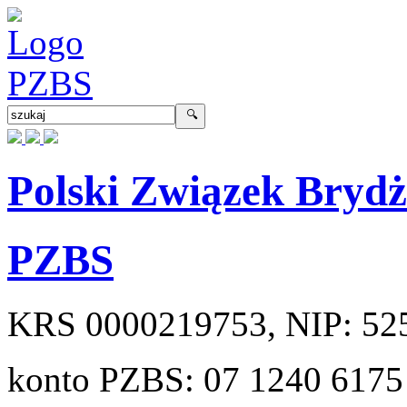
Polski Związek Bryd
PZBS
KRS
0000219753
, NIP:
52
konto PZBS:
07 1240 6175