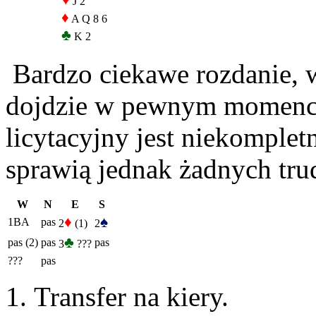
♥
J 2
♦
A Q 8 6
♣
K 2
Bardzo ciekawe rozdanie, 
dojdzie w pewnym momencie
licytacyjny jest niekomple
sprawią jednak żadnych tru
W
N
E
S
♦
♠
1BA
pas
2
(1)
2
♣
pas (2)
pas
pas
3
???
???
pas
Transfer na kiery.