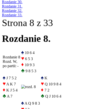
Rozdanie 30.
Rozdanie 31.
Rozdanie 32.
Rozdanie 33.
Strona 8 z 33
Rozdanie 8.
♠
10 6 4
Rozdanie 8
♥
6 5 3
Rozd. W,
♦
10 9 3
po partii: -
♣
9 8 5 3
♠
♠
J 7 5 2
K
♥
♥
A K 7
Q 10 9 8 4
♦
♦
K J 5 4
7 2
♣
♣
A 7
Q J 10 6 4
♠
A Q 9 8 3