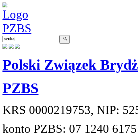
Polski Związek Bryd
PZBS
KRS
0000219753
, NIP:
52
konto PZBS:
07 1240 6175