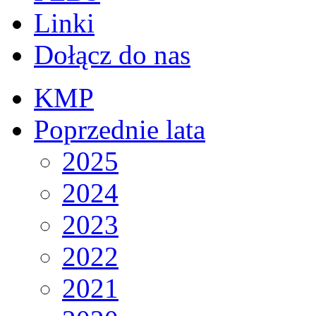
Linki
Dołącz do nas
KMP
Poprzednie lata
2025
2024
2023
2022
2021