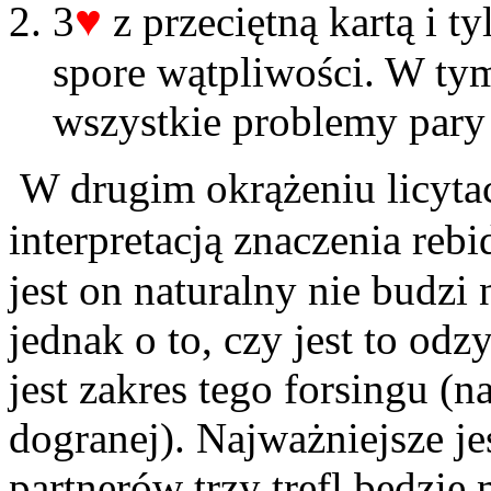
♥
3
z przeciętną kartą i t
spore wątpliwości. W tym
wszystkie problemy par
W drugim okrążeniu licytac
interpretacją znaczenia re
jest on naturalny nie budzi
jednak o to, czy jest to odzy
jest zakres tego forsingu (n
dogranej). Najważniejsze je
partnerów trzy trefl będzie