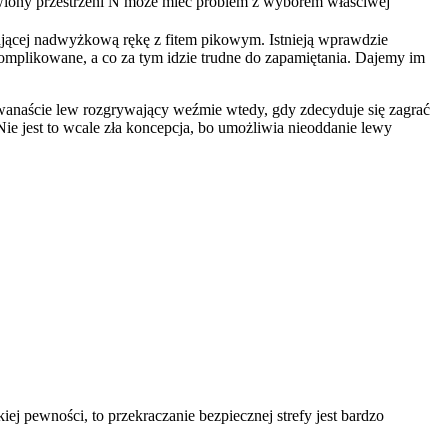
awiony przestrzeni N może mieć problem z wyborem właściwej
ującej nadwyżkową rękę z fitem pikowym. Istnieją wprawdzie
skomplikowane, a co za tym idzie trudne do zapamiętania. Dajemy im
wanaście lew rozgrywający weźmie wtedy, gdy zdecyduje się zagrać
Nie jest to wcale zła koncepcja, bo umożliwia nieoddanie lewy
kiej pewności, to przekraczanie bezpiecznej strefy jest bardzo