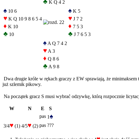
♣
K Q 4 2
♠
♠
10 6
K 5
♥
♥
K Q 10 9 8 6 5 4
J 7 2
♦
♦
K 10
7 5 3
♣
♣
10
J 7 6 5 3
♠
A Q 7 4 2
♥
A 3
♦
Q 8 6
♣
A 9 8
Dwa drugie króle w rękach graczy z EW sprawiają, że minimaksem teg
już szlemik pikowy.
Na początek gracz S musi wybrać odzywkę, którą rozpocznie licytac
W
N
E
S
♠
pas
1
♥
♥
pas
???
3/4
(1)
4/5
(2)