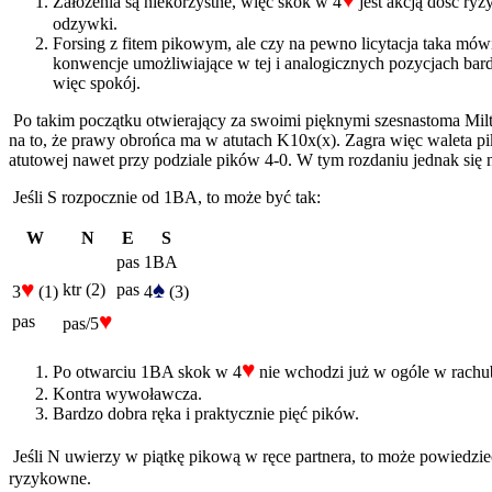
♥
Założenia są niekorzystne, więc skok w 4
jest akcją dość ry
odzywki.
Forsing z fitem pikowym, ale czy na pewno licytacja taka mó
konwencje umożliwiające w tej i analogicznych pozycjach bardz
więc spokój.
Po takim początku otwierający za swoimi pięknymi szesnastoma Milt
na to, że prawy obrońca ma w atutach K10x(x). Zagra więc waleta pik,
atutowej nawet przy podziale pików 4-0. W tym rozdaniu jednak się 
Jeśli S rozpocznie od 1BA, to może być tak:
W
N
E
S
pas
1BA
♥
♠
ktr (2)
pas
3
(1)
4
(3)
♥
pas
pas/5
♥
Po otwarciu 1BA skok w 4
nie wchodzi już w ogóle w rachu
Kontra wywoławcza.
Bardzo dobra ręka i praktycznie pięć pików.
Jeśli N uwierzy w piątkę pikową w ręce partnera, to może powiedzie
ryzykowne.