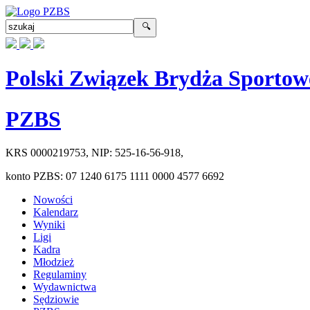
Polski Związek Brydża Sportow
PZBS
KRS
0000219753
, NIP:
525-16-56-918
,
konto PZBS:
07 1240 6175 1111 0000 4577 6692
Nowości
Kalendarz
Wyniki
Ligi
Kadra
Młodzież
Regulaminy
Wydawnictwa
Sędziowie