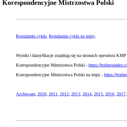
Korespondencyjne Mistrzostwa Polski
Regulamin cyklu,
Regulamin cyklu na impy
,
Wyniki i klasyfikacje znajdują się na stronach operatora KMP 
Korespondencyjne Mistrzostwa Polski -
https://bridgespider
Korespondencyjne Mistrzostwa Polski na impy -
https://brid
Archiwum
,
2010
,
2011
,
2012
,
2013,
2014
,
2015
,
2016
,
2017