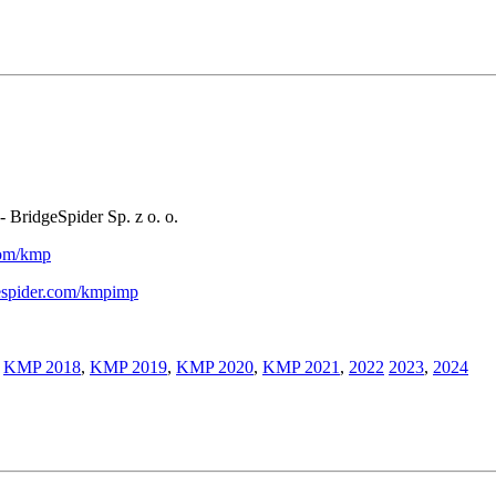
- BridgeSpider Sp. z o. o.
.com/kmp
gespider.com/kmpimp
,
KMP 2018
,
KMP 2019
,
KMP 2020
,
KMP 2021
,
2022
2023
,
2024