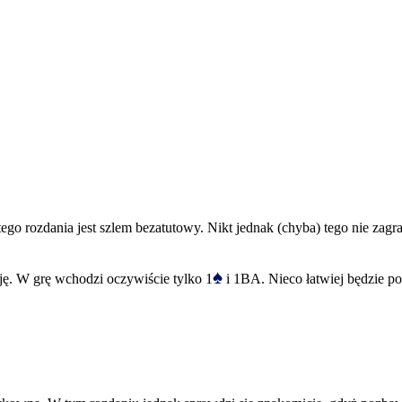
o rozdania jest szlem bezatutowy. Nikt jednak (chyba) tego nie zagr
♠
ję. W grę wchodzi oczywiście tylko 1
i 1BA. Nieco łatwiej będzie p