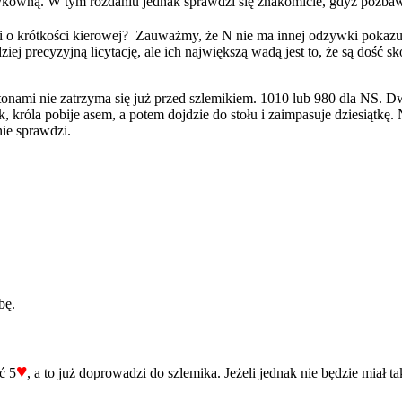
zykowną. W tym rozdaniu jednak sprawdzi się znakomicie, gdyż pozb
wi o krótkości kierowej? Zauważmy, że N nie ma innej odzywki pokaz
iej precyzyjną licytację, ale ich największą wadą jest to, że są dość 
onami nie zatrzyma się już przed szlemikiem. 1010 lub 980 dla NS. D
 króla pobije asem, a potem dojdzie do stołu i zaimpasuje dziesiątkę. 
nie sprawdzi.
bę.
♥
ć 5
, a to już doprowadzi do szlemika. Jeżeli jednak nie będzie miał ta