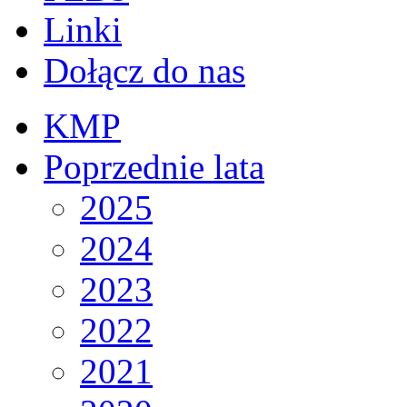
Linki
Dołącz do nas
KMP
Poprzednie lata
2025
2024
2023
2022
2021