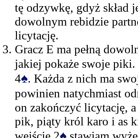
tę odzywkę, gdyż skład je
dowolnym rebidzie partn
licytację.
Gracz E ma pełną dowol
jakiej pokaże swoje piki
♠
4
. Każda z nich ma swoj
powinien natychmiast odr
on zakończyć licytację, a
pik, piąty król karo i as
♠
wejście 2
stawiam wyżej