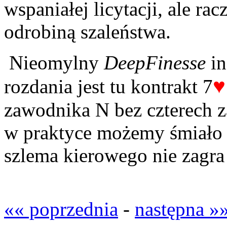
wspaniałej licytacji, ale ra
odrobiną szaleństwa.
Nieomylny
DeepFinesse
i
♥
rozdania jest tu kontrakt 7
zawodnika N bez czterech za
w praktyce możemy śmiało 
szlema kierowego nie zagra
«« poprzednia
-
następna »