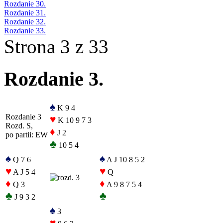
Rozdanie 30.
Rozdanie 31.
Rozdanie 32.
Rozdanie 33.
Strona 3 z 33
Rozdanie 3.
♠
K 9 4
Rozdanie 3
♥
K 10 9 7 3
Rozd. S,
♦
J 2
po partii: EW
♣
10 5 4
♠
♠
Q 7 6
A J 10 8 5 2
♥
♥
A J 5 4
Q
♦
♦
Q 3
A 9 8 7 5 4
♣
♣
J 9 3 2
♠
3