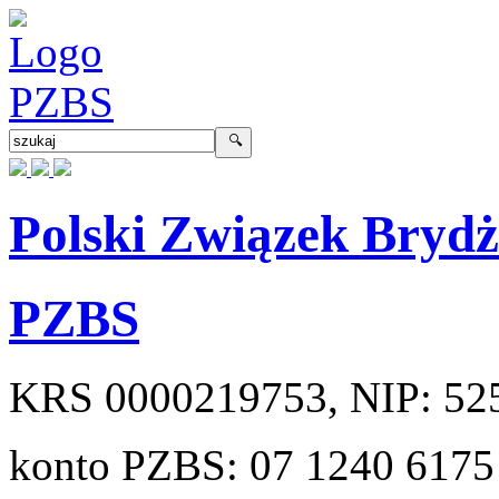
Polski Związek Bryd
PZBS
KRS
0000219753
, NIP:
52
konto PZBS:
07 1240 6175