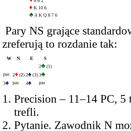
♥
8 6 2
♦
K 10 6
♣
A K Q 8 7 6
Pary NS grające standardo
zreferują to rozdanie tak:
W
N
E
S
♣
2
(1)
♦
♠
♣
pas
2
(2)
2
(3)
3
♠
♠
pas
pas
3
4
Precision – 11–14 PC, 5 t
trefli.
Pytanie. Zawodnik N moż