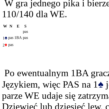
W gra jednego pika i bierze
110/140 dla WE.
W
N
E
S
pas
♠
pas
1BA
pas
1
♦
pas
2
Po ewentualnym 1BA grac
♠
Językiem, więc PAS na 1
j
parze WE udaje się zatrzym
Dziewięć lub dziesięć lew, 