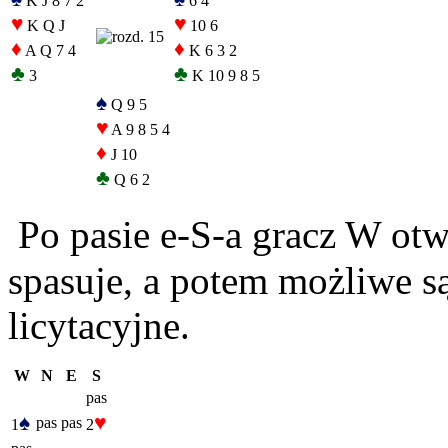
K J 8 7 2
6 4
♥
♥
K Q J
10 6
♦
♦
A Q 7 4
K 6 3 2
♣
♣
3
K 10 9 8 5
♠
Q 9 5
♥
A 9 8 5 4
♦
J 10
♣
Q 6 2
Po pasie e-S-a gracz W otw
spasuje, a potem możliwe s
licytacyjne.
W
N
E
S
pas
♠
♥
pas
pas
1
2