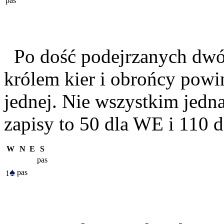
pas
Po dość podejrzanych dwóc
królem kier i obrońcy powi
jednej. Nie wszystkim jedna
zapisy to 50 dla WE i 110 d
W
N
E
S
pas
♠
pas
1