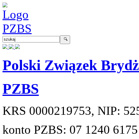
Polski Związek Bryd
PZBS
KRS
0000219753
, NIP:
52
konto PZBS:
07 1240 6175