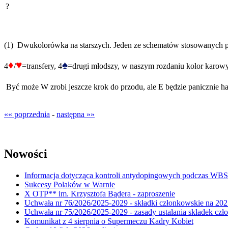
?
(1) Dwukolorówka na starszych. Jeden ze schematów stosowanych p
♦
♥
♠
4
/
=transfery, 4
=drugi młodszy, w naszym rozdaniu kolor karowy
Być może W zrobi jeszcze krok do przodu, ale E będzie panicznie 
«« poprzednia
-
następna »»
Nowości
Informacja dotycząca kontroli antydopingowych podczas WB
Sukcesy Polaków w Warnie
X OTP** im. Krzysztofa Bądera - zaproszenie
Uchwała nr 76/2026/2025-2029 - składki członkowskie na 202
Uchwała nr 75/2026/2025-2029 - zasady ustalania składek cz
Komunikat z 4 sierpnia o Supermeczu Kadry Kobiet