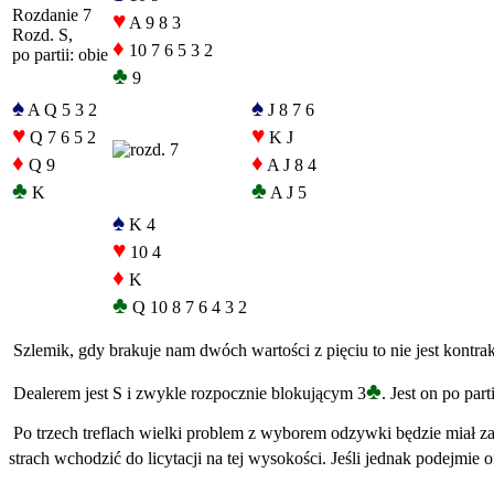
Rozdanie 7
♥
A 9 8 3
Rozd. S,
♦
10 7 6 5 3 2
po partii: obie
♣
9
♠
♠
A Q 5 3 2
J 8 7 6
♥
♥
Q 7 6 5 2
K J
♦
♦
Q 9
A J 8 4
♣
♣
K
A J 5
♠
K 4
♥
10 4
♦
K
♣
Q 10 8 7 6 4 3 2
Szlemik, gdy brakuje nam dwóch wartości z pięciu to nie jest kontra
♣
Dealerem jest S i zwykle rozpocznie blokującym 3
. Jest on po par
Po trzech treflach wielki problem z wyborem odzywki będzie miał zaw
strach wchodzić do licytacji na tej wysokości. Jeśli jednak podejmie 