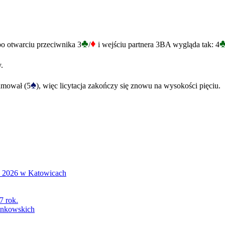
♣
♦
o otwarciu przeciwnika 3
/
i wejściu partnera 3BA wygląda tak: 4
.
♠
hamował (5
), więc licytacja zakończy się znowu na wysokości pięciu.
S 2026 w Katowicach
7 rok.
łonkowskich