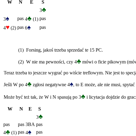
W
N
E
S
♣
3
♠
♣
pas
pas
3
4
(1)
♥
♠
pas
pas
4
(2)
6
(1) Forsing, jakoś trzeba sprzedać te 15 PC.
♣
(2) W nie ma pewności, czy 4
mówi o ficie pikowym (mówi, 
Teraz trzeba to jeszcze wygrać po wiście treflowym. Nie jest to spec
♣
♠
Jeśli W po 4
zgłosi negatywne 4
, to E może, ale nie musi, spytać
♣
Może być też tak, że W i N spasują po 3
i licytacja dojdzie do gr
W
N
E
S
♣
3
pas
pas
3BA
pas
♣
♠
pas
pas
4
(1)
4