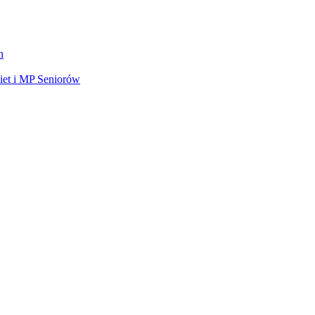
h
et i MP Seniorów