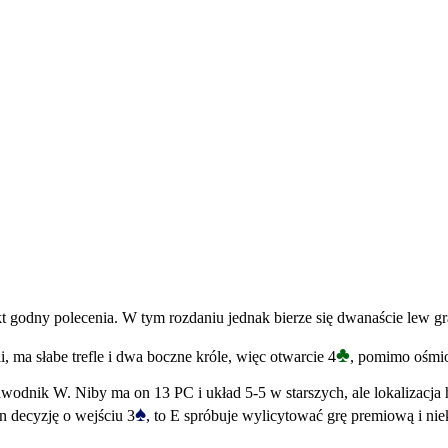
kt godny polecenia. W tym rozdaniu jednak bierze się dwanaście lew gra
♣
tii, ma słabe trefle i dwa boczne króle, więc otwarcie 4
, pomimo ośmio
odnik W. Niby ma on 13 PC i układ 5-5 w starszych, ale lokalizacja h
♠
on decyzję o wejściu 3
, to E spróbuje wylicytować grę premiową i ni