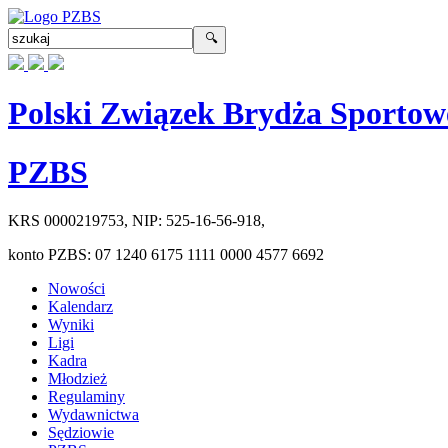
Polski Związek Brydża Sportow
PZBS
KRS
0000219753
, NIP:
525-16-56-918
,
konto PZBS:
07 1240 6175 1111 0000 4577 6692
Nowości
Kalendarz
Wyniki
Ligi
Kadra
Młodzież
Regulaminy
Wydawnictwa
Sędziowie