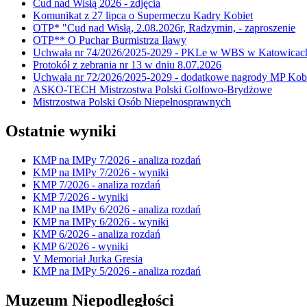
Cud nad Wisłą 2026 - zdjęcia
Komunikat z 27 lipca o Supermeczu Kadry Kobiet
OTP* "Cud nad Wisłą, 2.08.2026r, Radzymin, - zaproszenie
OTP** O Puchar Burmistrza Iławy
Uchwała nr 74/2026/2025-2029 - PKLe w WBS w Katowicac
Protokół z zebrania nr 13 w dniu 8.07.2026
Uchwała nr 72/2026/2025-2029 - dodatkowe nagrody MP Kobi
ASKO-TECH Mistrzostwa Polski Golfowo-Brydżowe
Mistrzostwa Polski Osób Niepełnosprawnych
Ostatnie wyniki
KMP na IMPy 7/2026 - analiza rozdań
KMP na IMPy 7/2026 - wyniki
KMP 7/2026 - analiza rozdań
KMP 7/2026 - wyniki
KMP na IMPy 6/2026 - analiza rozdań
KMP na IMPy 6/2026 - wyniki
KMP 6/2026 - analiza rozdań
KMP 6/2026 - wyniki
V Memoriał Jurka Gresia
KMP na IMPy 5/2026 - analiza rozdań
Muzeum Niepodległości