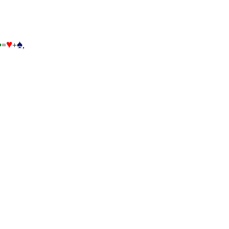
♣
♥
♠
=
+
,