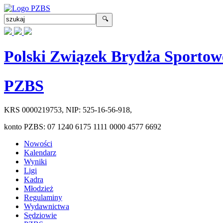
Polski Związek Brydża Sportow
PZBS
KRS
0000219753
, NIP:
525-16-56-918
,
konto PZBS:
07 1240 6175 1111 0000 4577 6692
Nowości
Kalendarz
Wyniki
Ligi
Kadra
Młodzież
Regulaminy
Wydawnictwa
Sędziowie