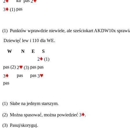
♦
♥
ktr
pas
2
2
♦
pas
3
(1)
(1) Punktów wprawdzie niewiele, ale sześciokart AKDW10x sprawia,
Dziewięć lew i 110 dla WE.
W
N
E
S
♦
2
(1)
♥
pas (2)
pas
pas
2
(3)
♦
♥
pas
pas
3
3
pas
(1) Słabe na jednym starszym.
♦
(2) Można spasować, można powiedzieć 3
.
(3) Pasuj/skoryguj.