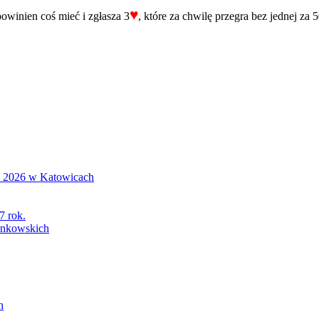
♥
powinien coś mieć i zgłasza 3
, które za chwilę przegra bez jednej za 
S 2026 w Katowicach
7 rok.
łonkowskich
h