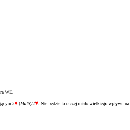
ara WE.
♦
♥
ującym 2
(
Multi
)/2
. Nie będzie to raczej miało wielkiego wpływu na