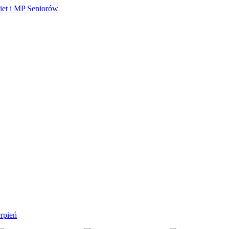
et i MP Seniorów
rpień