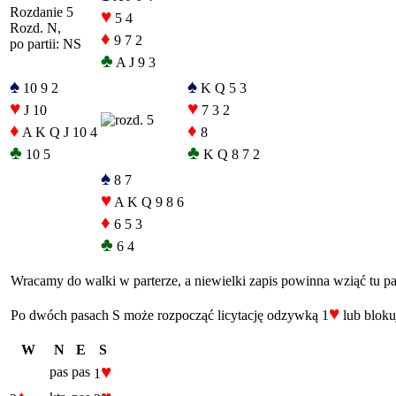
Rozdanie 5
♥
5 4
Rozd. N,
♦
9 7 2
po partii: NS
♣
A J 9 3
♠
♠
10 9 2
K Q 5 3
♥
♥
J 10
7 3 2
♦
♦
A K Q J 10 4
8
♣
♣
10 5
K Q 8 7 2
♠
8 7
♥
A K Q 9 8 6
♦
6 5 3
♣
6 4
Wracamy do walki w parterze, a niewielki zapis powinna wziąć tu p
♥
Po dwóch pasach S może rozpocząć licytację odzywką 1
lub blok
W
N
E
S
♥
pas
pas
1