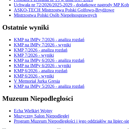
Uchwała nr 72/2026/2025-2029 - dodatkowe nagrody MP Kobi
ASKO-TECH Mistrzostwa Polski Golfowo-Brydżowe
Mistrzostwa Polski Osób Niepełnosprawnych
Ostatnie wyniki
KMP na IMPy 7/2026 - analiza rozdań
KMP na IMPy 7/2026 - wyniki
KMP 7/2026 - analiza rozdań
KMP 7/2026 - wyniki
KMP na IMPy 6/2026 - analiza rozdań
KMP na IMPy 6/2026 - wyniki
KMP 6/2026 - analiza rozdań
KMP 6/2026 - wyniki
V Memoriał Jurka Gresia
KMP na IMPy 5/2026 - analiza rozdań
Muzeum Niepodległości
Echa Wielkiej Wojny
Muzyczny Salon Niepodległej
Program Muzeum Niepodległości i jego oddziałów na lipiec-sie