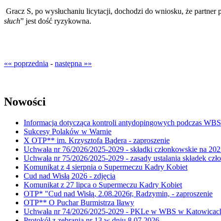
Gracz S, po wysłuchaniu licytacji, dochodzi do wniosku, że partner 
słuch
” jest dość ryzykowna.
«« poprzednia
-
następna »»
Nowości
Informacja dotycząca kontroli antydopingowych podczas WB
Sukcesy Polaków w Warnie
X OTP** im. Krzysztofa Bądera - zaproszenie
Uchwała nr 76/2026/2025-2029 - składki członkowskie na 202
Uchwała nr 75/2026/2025-2029 - zasady ustalania składek cz
Komunikat z 4 sierpnia o Supermeczu Kadry Kobiet
Cud nad Wisłą 2026 - zdjęcia
Komunikat z 27 lipca o Supermeczu Kadry Kobiet
OTP* "Cud nad Wisłą, 2.08.2026r, Radzymin, - zaproszenie
OTP** O Puchar Burmistrza Iławy
Uchwała nr 74/2026/2025-2029 - PKLe w WBS w Katowicac
Protokół z zebrania nr 13 w dniu 8.07.2026