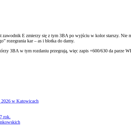
st zawodnik E zmierzy się z tym 3BA po wyjściu w kolor starszy. Nie 
o” rozegrania kar – as i blotka do damy.
y, którzy 3BA w tym rozdaniu przegrają, więc zapis +600/630 da parze
S 2026 w Katowicach
7 rok.
łonkowskich