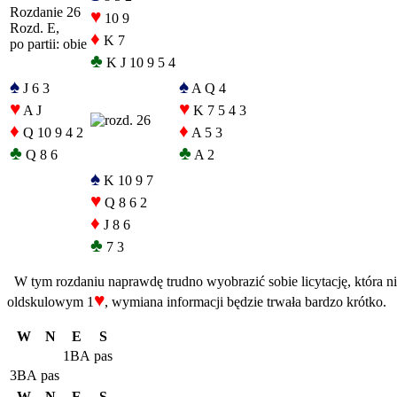
Rozdanie 26
♥
10 9
Rozd. E,
♦
K 7
po partii: obie
♣
K J 10 9 5 4
♠
♠
J 6 3
A Q 4
♥
♥
A J
K 7 5 4 3
♦
♦
Q 10 9 4 2
A 5 3
♣
♣
Q 8 6
A 2
♠
K 10 9 7
♥
Q 8 6 2
♦
J 8 6
♣
7 3
W tym rozdaniu naprawdę trudno wyobrazić sobie licytację, która n
♥
oldskulowym 1
, wymiana informacji będzie trwała bardzo krótko.
W
N
E
S
1BA
pas
3BA
pas
W
N
E
S