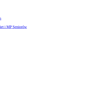
h
et i MP Seniorów