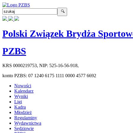
Polski Związek Brydża Sportow
PZBS
KRS
0000219753
, NIP:
525-16-56-918
,
konto PZBS:
07 1240 6175 1111 0000 4577 6692
Nowości
Kalendarz
Wyniki
Ligi
Kadra
Młodzież
Regulaminy
Wydawnictwa
Sędziowie