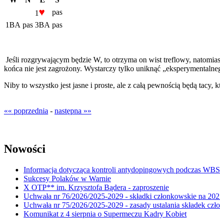
♥
pas
1
1BA
pas
3BA
pas
Jeśli rozgrywającym będzie W, to otrzyma on wist treflowy, natomia
końca nie jest zagrożony. Wystarczy tylko uniknąć „eksperymentalneg
Niby to wszystko jest jasne i proste, ale z całą pewnością będą tac
«« poprzednia
-
następna »»
Nowości
Informacja dotycząca kontroli antydopingowych podczas WB
Sukcesy Polaków w Warnie
X OTP** im. Krzysztofa Bądera - zaproszenie
Uchwała nr 76/2026/2025-2029 - składki członkowskie na 202
Uchwała nr 75/2026/2025-2029 - zasady ustalania składek cz
Komunikat z 4 sierpnia o Supermeczu Kadry Kobiet