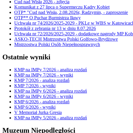
Cud nad Wisłą 2026 - zdjęcia
Komunikat z 27 lipca o Supermeczu Kadry Kobiet
OTP* "Cud nad Wisłą, 2.08.2026r, Radzymin, - zaproszenie
OTP** O Puchar Burmistrza Iławy
Uchwała nr 74/2026/2025-2029 - PKLe w WBS w Katowicac
Protokół z zebrania nr 13 w dniu 8.07.2026
Uchwała nr 72/2026/2025-2029 - dodatkowe nagrody MP Kobi
ASKO-TECH Mistrzostwa Polski Golfowo-Brydżowe
Mistrzostwa Polski Osób Niepełnosprawnych
Ostatnie wyniki
KMP na IMPy 7/2026 - analiza rozdań
KMP na IMPy 7/2026 - wyniki
KMP 7/2026 - analiza rozdań
KMP 7/2026 - wyniki
KMP na IMPy 6/2026 - analiza rozdań
KMP na IMPy 6/2026 - wyniki
KMP 6/2026 - analiza rozdań
KMP 6/2026 - wyniki
V Memoriał Jurka Gresia
KMP na IMPy 5/2026 - analiza rozdań
Muzeum Niepodległości