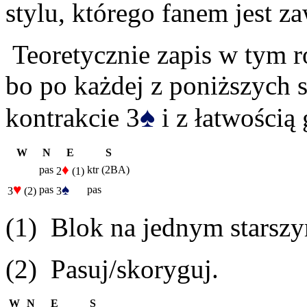
stylu, którego fanem jest z
Teoretycznie zapis w tym 
bo po każdej z poniższych 
♠
kontrakcie 3
i z łatwością 
W
N
E
S
♦
pas
ktr (2BA)
2
(1)
♥
♠
pas
pas
3
(2)
3
(1) Blok na jednym starsz
(2) Pasuj/skoryguj.
W
N
E
S