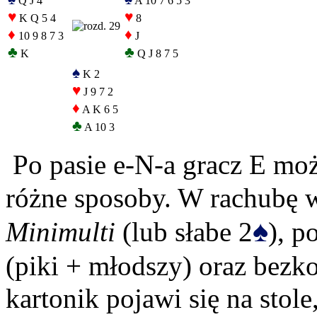
Q J 4
A 10 7 6 5 3
♥
♥
K Q 5 4
8
♦
♦
10 9 8 7 3
J
♣
♣
K
Q J 8 7 5
♠
K 2
♥
J 9 7 2
♦
A K 6 5
♣
A 10 3
Po pasie e-N-a gracz E może
różne sposoby. W rachubę 
♠
Minimulti
(lub słabe 2
), 
(piki + młodszy) oraz bez
kartonik pojawi się na stol