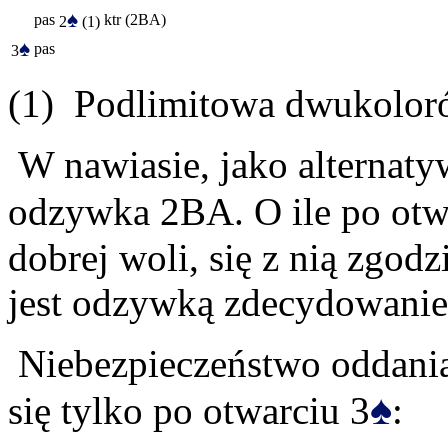
♠
pas
ktr (2BA)
2
(1)
♠
pas
3
(1) Podlimitowa dwukoloró
W nawiasie, jako alternatyw
odzywka 2BA. O ile po otw
dobrej woli, się z nią zgod
jest odzywką zdecydowanie 
Niebezpieczeństwo oddania
♠
się tylko po otwarciu 3
: