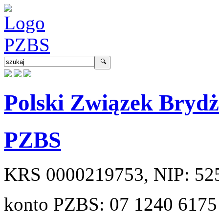
Polski Związek Bryd
PZBS
KRS
0000219753
, NIP:
52
konto PZBS:
07 1240 6175