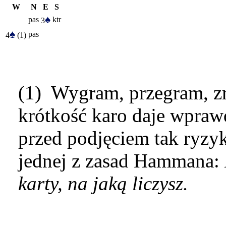
W
N
E
S
♠
pas
ktr
3
♠
pas
4
(1)
(1) Wygram, przegram, 
krótkość karo daje wpraw
przed podjęciem tak ryzy
jednej z zasad Hammana:
karty, na jaką liczysz.