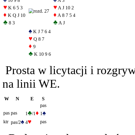
10 9 8
A 3
♥
♥
K 6 5 3
A J 10 2
♦
♦
K Q J 10
A 8 7 5 4
♣
♣
8 3
A J
♠
K J 7 6 4
♥
Q 8 7
♦
9
♣
K 10 9 6
Prosta w licytacji i rozgr
na linii WE.
W
N
E
S
pas
♣
♦
♠
pas
pas
1
/1
1
♠
♥
ktr
pas
pas/2
4