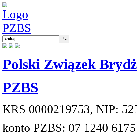
Polski Związek Bryd
PZBS
KRS
0000219753
, NIP:
52
konto PZBS:
07 1240 6175