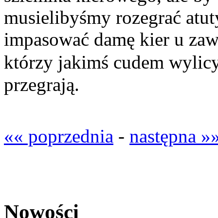
musielibyśmy rozegrać atut
impasować damę kier u zawo
którzy jakimś cudem wylicyt
przegrają.
«« poprzednia
-
następna »
Nowości