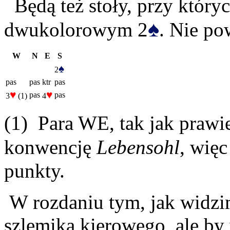
Będą też stoły, przy któryc
♠
dwukolorowym 2
. Nie po
W
N
E
S
♠
2
pas
pas
ktr
pas
♥
♥
pas
pas
3
(1)
4
(1) Para WE, tak jak prawie
konwencję
Lebensohl
, wię
punkty.
W rozdaniu tym, jak widzi
szlemika kierowego, ale by