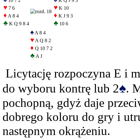
10 7 2
K Q J 9 3
♥
♥
7 6
K 10
♦
♦
A 8 4
K J 9 3
♣
♣
K Q 9 8 4
10 6
♠
A 8 4
♥
A Q 8 2
♦
Q 10 7 2
♣
A J
Licytację rozpoczyna E i 
♠
do wyboru kontrę lub 2
. 
pochopną, gdyż daje przec
dobrego koloru do gry i utr
następnym okrążeniu.