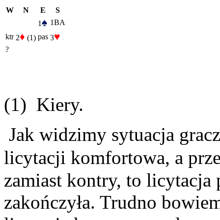
W
N
E
S
♠
1BA
1
♦
♥
ktr
pas
2
(1)
3
?
(1) Kiery.
Jak widzimy sytuacja gracz
licytacji komfortowa, a prz
zamiast kontry, to licytacj
zakończyła. Trudno bowiem