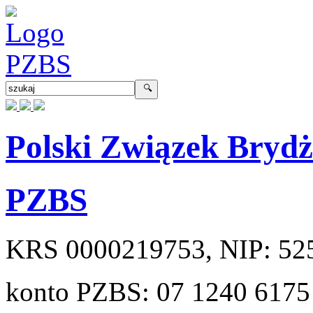
Polski Związek Bryd
PZBS
KRS
0000219753
, NIP:
52
konto PZBS:
07 1240 6175