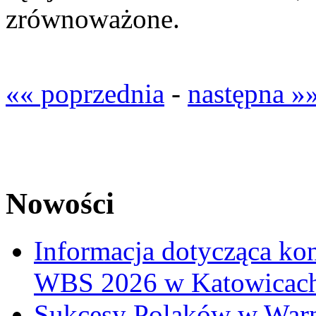
zrównoważone.
«« poprzednia
-
następna »
Nowości
Informacja dotycząca ko
WBS 2026 w Katowicac
Sukcesy Polaków w War