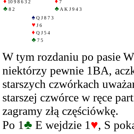
♦
♦
10 9 8 6 3 2
7
♣
♣
8 2
A K J 9 4 3
♠
Q J 8 7 3
♥
J 6
♦
Q J 5 4
♣
7 5
W tym rozdaniu po pasie W
niektórzy pewnie 1BA, aczk
starszych czwórkach uważam
starszej czwórce w ręce par
zagramy złą częściówkę.
♣
♥
Po 1
E wejdzie 1
, S pok