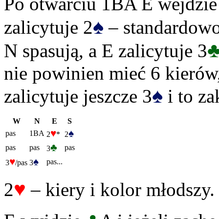
Po otwarciu 1BA E wejdzie
♠
zalicytuje 2
– standardowo
N spasują, a E zalicytuje 3
nie powinien mieć 6 kierów,
♠
zalicytuje jeszcze 3
i to za
W
N
E
S
♥
♠
pas
1BA
2
*
2
♣
pas
pas
pas
3
♥
♠
pas...
3
/pas
3
♥
2
– kiery i kolor młodszy.