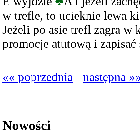
♣
E wyjdzie
A i jeżeli zac
w trefle, to ucieknie lewa k
Jeżeli po asie trefl zagra 
promocje atutową i zapisać
«« poprzednia
-
następna »
Nowości