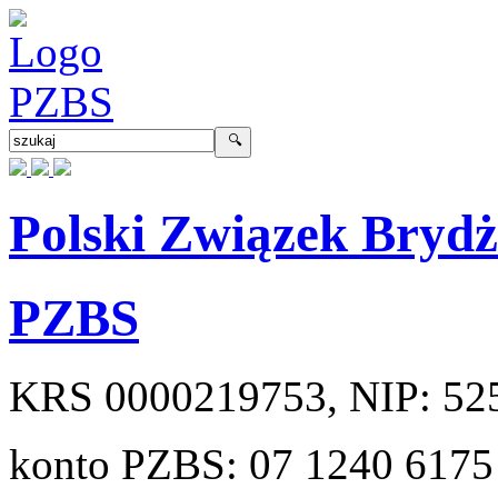
Polski Związek Bryd
PZBS
KRS
0000219753
, NIP:
52
konto PZBS:
07 1240 6175