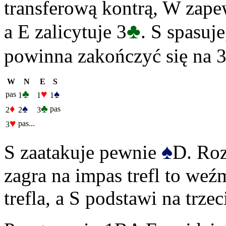
transferową kontrą, W zapew
♣
a E zalicytuje 3
. S spasuje
powinna zakończyć się na 
W
N
E
S
♣
♥
♠
pas
1
1
1
♦
♠
♣
pas
2
2
3
♥
pas...
3
♠
S zaatakuje pewnie
D. Roz
zagra na impas trefl to weźm
trefla, a S podstawi na trzec