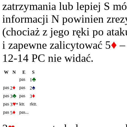
zatrzymania lub lepiej S m
informacji N powinien zre
(chociaż z jego ręki po ataku
♦
i zapewne zalicytować 5
– 
12-14 PC nie widać.
W
N
E
S
♣
pas
1
♦
♠
pas
pas
2
2
♣
♦
pas
pas
3
3
♥
pas
ktr.
rktr.
3
*
♦
pas
pas...
5