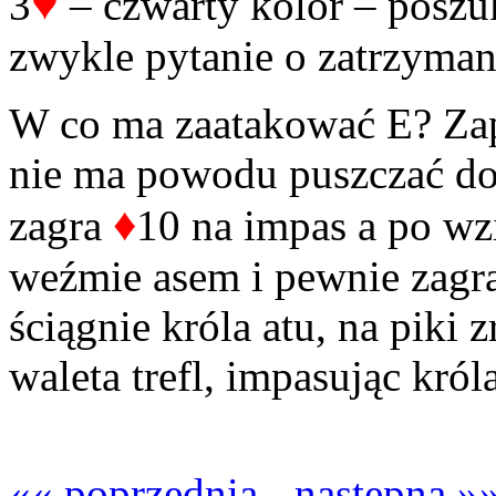
♥
3
– czwarty kolor – poszu
zwykle pytanie o zatrzyman
W co ma zaatakować E? Za
nie ma powodu puszczać do 
♦
zagra
10 na impas a po wz
weźmie asem i pewnie zagra
ściągnie króla atu, na piki z
waleta trefl, impasując król
«« poprzednia
-
następna »