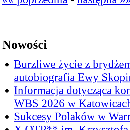
Nowości
Burzliwe życie z brydżem
autobiografia Ewy Skopi
Informacja dotycząca ko
WBS 2026 w Katowicac
Sukcesy Polaków w War
X OTP** im. Krzysztofa 