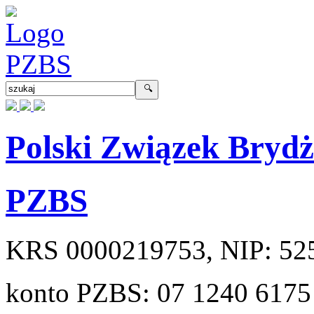
Polski Związek Bryd
PZBS
KRS
0000219753
, NIP:
52
konto PZBS:
07 1240 6175