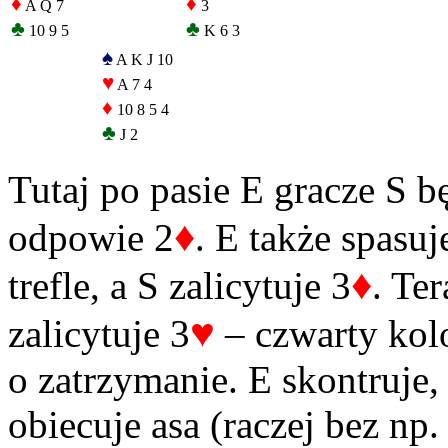
♦
♦
A Q 7
3
♣
♣
10 9 5
K 6 3
♠
A K J 10
♥
A 7 4
♦
10 8 5 4
♣
J 2
Tutaj po pasie E gracze S b
♦
odpowie 2
. E także spasuj
♦
trefle, a S zalicytuje 3
. Te
♥
zalicytuje 3
– czwarty kolo
o zatrzymanie. E skontruje,
obiecuje asa (raczej bez np.