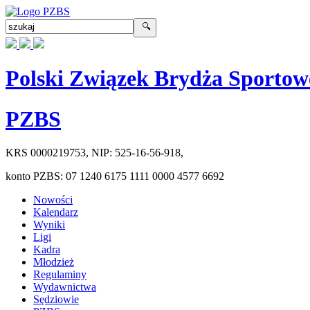
Polski Związek Brydża Sportow
PZBS
KRS
0000219753
, NIP:
525-16-56-918
,
konto PZBS:
07 1240 6175 1111 0000 4577 6692
Nowości
Kalendarz
Wyniki
Ligi
Kadra
Młodzież
Regulaminy
Wydawnictwa
Sędziowie