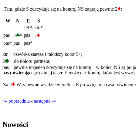
♦
Tam, gdzie S zdecyduje się na kontrę, NS zagrają pewnie 2
:
W
N
E
S
1BA
ktr.*
♣
♦
pas
pas
2
*
2
pas*
pas
pas*
ktr. – czwórka starsza i młodszy kolor 5+;
♣
2
– do koloru partnera;
pas – pewnie niejeden zdecyduje się na kontrę – w końcu NS są po par
pas (otwierającego) - tutaj także E może dać kontrę, która jest wywo
♦
Na 2
W zapewne wyjdzie w trefle a E po wzięciu na asa powinien 
«« poprzednia
-
następna »»
Nowości