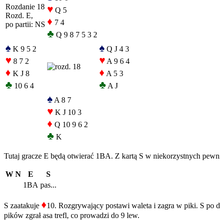
Rozdanie 18
♥
Q 5
Rozd. E,
♦
7 4
po partii: NS
♣
Q 9 8 7 5 3 2
♠
♠
K 9 5 2
Q J 4 3
♥
♥
8 7 2
A 9 6 4
♦
♦
K J 8
A 5 3
♣
♣
10 6 4
A J
♠
A 8 7
♥
K J 10 3
♦
Q 10 9 6 2
♣
K
Tutaj gracze E będą otwierać 1BA. Z kartą S w niekorzystnych pewni
W
N
E
S
1BA
pas...
♦
S zaatakuje
10. Rozgrywający postawi waleta i zagra w piki. S po 
pików zgrał asa trefl, co prowadzi do 9 lew.