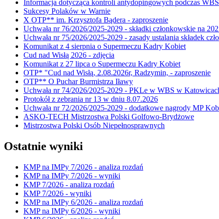
Informacja dotycząca kontroli antydopingowych podczas WB
Sukcesy Polaków w Warnie
X OTP** im. Krzysztofa Bądera - zaproszenie
Uchwała nr 76/2026/2025-2029 - składki członkowskie na 202
Uchwała nr 75/2026/2025-2029 - zasady ustalania składek cz
Komunikat z 4 sierpnia o Supermeczu Kadry Kobiet
Cud nad Wisłą 2026 - zdjęcia
Komunikat z 27 lipca o Supermeczu Kadry Kobiet
OTP* "Cud nad Wisłą, 2.08.2026r, Radzymin, - zaproszenie
OTP** O Puchar Burmistrza Iławy
Uchwała nr 74/2026/2025-2029 - PKLe w WBS w Katowicac
Protokół z zebrania nr 13 w dniu 8.07.2026
Uchwała nr 72/2026/2025-2029 - dodatkowe nagrody MP Kobi
ASKO-TECH Mistrzostwa Polski Golfowo-Brydżowe
Mistrzostwa Polski Osób Niepełnosprawnych
Ostatnie wyniki
KMP na IMPy 7/2026 - analiza rozdań
KMP na IMPy 7/2026 - wyniki
KMP 7/2026 - analiza rozdań
KMP 7/2026 - wyniki
KMP na IMPy 6/2026 - analiza rozdań
KMP na IMPy 6/2026 - wyniki