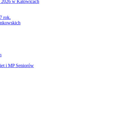
S 2026 w Katowicach
7 rok.
łonkowskich
h
et i MP Seniorów