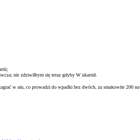
tii;
ławcza; nie zdziwiłbym się teraz gdyby W ukarnił.
zagrać w atu, co prowadzi do wpadki bez dwóch, za smakowite 200 na