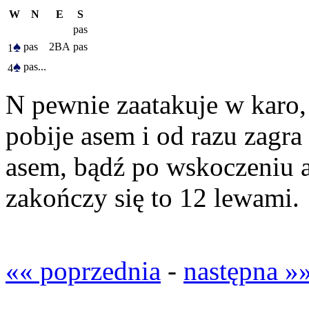
W
N
E
S
pas
♠
pas
2BA
pas
1
♠
pas...
4
N pewnie zaatakuje w karo, 
pobije asem i od razu zagra 
asem, bądź po wskoczeniu a
zakończy się to 12 lewami.
«« poprzednia
-
następna »