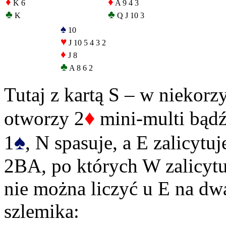
♦
♦
K 6
A 9 4 3
♣
♣
K
Q J 10 3
♠
10
♥
J 10 5 4 3 2
♦
J 8
♣
A 8 6 2
Tutaj z kartą S – w niekorz
♦
otworzy 2
mini-multi bądź
♠
1
, N spasuje, a E zalicytuj
2BA, po których W zalicytu
nie można liczyć u E na dwa
szlemika: