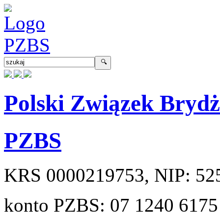
Polski Związek Bryd
PZBS
KRS
0000219753
, NIP:
52
konto PZBS:
07 1240 6175