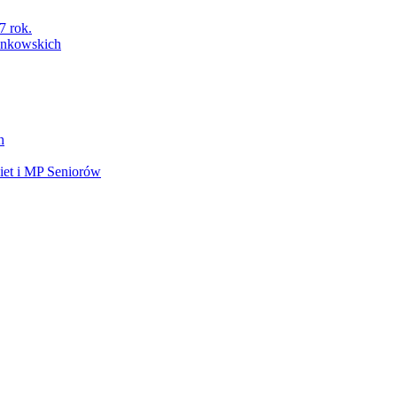
7 rok.
łonkowskich
h
et i MP Seniorów