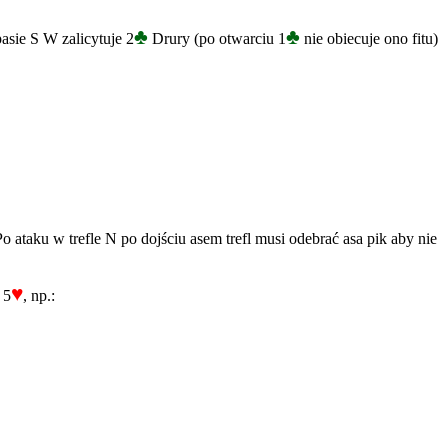
♣
♣
asie S W zalicytuje 2
Drury (po otwarciu 1
nie obiecuje ono fitu)
 ataku w trefle N po dojściu asem trefl musi odebrać asa pik aby nie
♥
 5
, np.: