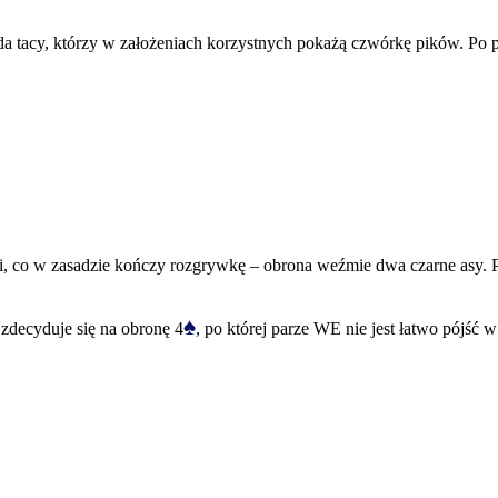
a tacy, którzy w założeniach korzystnych pokażą czwórkę pików. Po p
ki, co w zasadzie kończy rozgrywkę – obrona weźmie dwa czarne asy. Po
♠
zdecyduje się na obronę 4
, po której parze WE nie jest łatwo pójść w