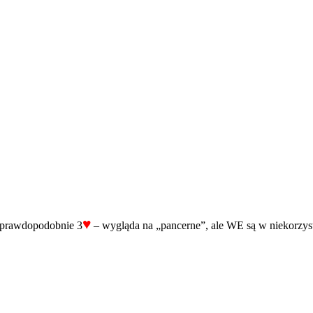
♥
ć prawdopodobnie 3
– wygląda na „pancerne”, ale WE są w niekorzystn