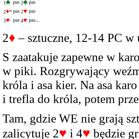
♣
♣
pas
pas
1
2
♦
♥
pas
pas
2
*
2
♥
♥
pas
pas...
3
4
♦
2
– sztuczne, 12-14 PC w
S zaatakuje zapewne w karo
w piki. Rozgrywający weźm
króla i asa kier. Na asa karo 
i trefla do króla, potem prze
Tam, gdzie WE nie grają s
♥
♥
zalicytuje 2
i 4
będzie gr