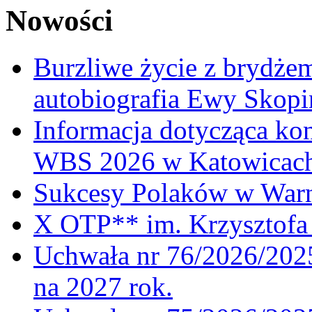
Nowości
Burzliwe życie z brydżem
autobiografia Ewy Skopi
Informacja dotycząca ko
WBS 2026 w Katowicac
Sukcesy Polaków w War
X OTP** im. Krzysztofa 
Uchwała nr 76/2026/2025
na 2027 rok.