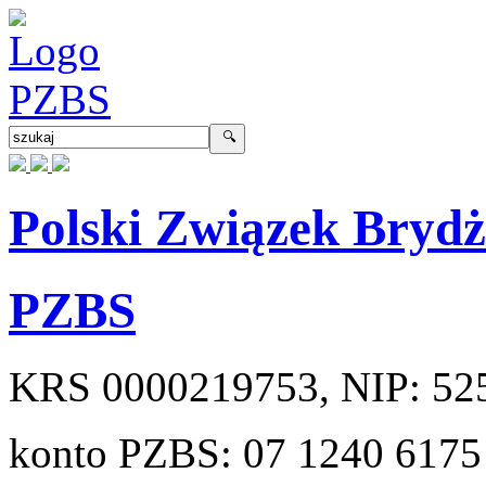
Polski Związek Bryd
PZBS
KRS
0000219753
, NIP:
52
konto PZBS:
07 1240 6175