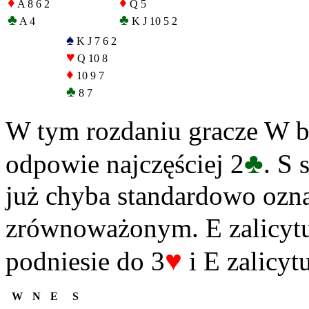
♦
♦
A 8 6 2
Q 5
♣
♣
A 4
K J 10 5 2
♠
K J 7 6 2
♥
Q 10 8
♦
10 9 7
♣
8 7
W tym rozdaniu gracze W b
♣
odpowie najczęściej 2
. S 
już chyba standardowo ozn
zrównoważonym. E zalicytu
♥
podniesie do 3
i E zalicy
W
N
E
S