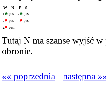
W
N
E
S
♣
♣
pas
pas
1
2
♥
♥
pas
pas
2
3
♥
pas...
4
Tutaj N ma szanse wyjść w p
obronie.
«« poprzednia
-
następna »