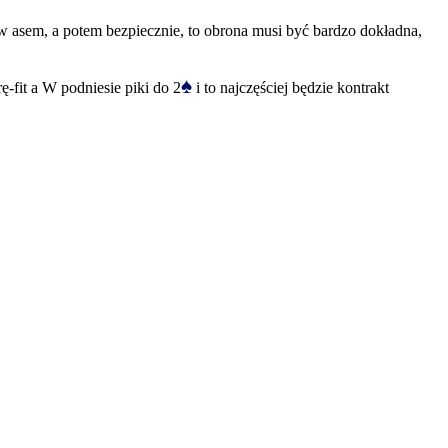
rw asem, a potem bezpiecznie, to obrona musi być bardzo dokładna,
♠
rę-fit a W podniesie piki do 2
i to najczęściej będzie kontrakt