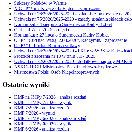
Sukcesy Polaków w Warnie
X OTP** im. Krzysztofa Bądera - zaproszenie
Uchwała nr 76/2026/2025-2029 - składki członkowskie na 202
Uchwała nr 75/2026/2025-2029 - zasady ustalania składek cz
Komunikat z 4 sierpnia o Supermeczu Kadry Kobiet
Cud nad Wisłą 2026 - zdjęcia
Komunikat z 27 lipca o Supermeczu Kadry Kobiet
OTP* "Cud nad Wisłą, 2.08.2026r, Radzymin, - zaproszenie
OTP** O Puchar Burmistrza Iławy
Uchwała nr 74/2026/2025-2029 - PKLe w WBS w Katowicac
Protokół z zebrania nr 13 w dniu 8.07.2026
Uchwała nr 72/2026/2025-2029 - dodatkowe nagrody MP Kobi
ASKO-TECH Mistrzostwa Polski Golfowo-Brydżowe
Mistrzostwa Polski Osób Niepełnosprawnych
Ostatnie wyniki
KMP na IMPy 7/2026 - analiza rozdań
KMP na IMPy 7/2026 - wyniki
KMP 7/2026 - analiza rozdań
KMP 7/2026 - wyniki
KMP na IMPy 6/2026 - analiza rozdań
KMP na IMPy 6/2026 - wyniki
KMP 6/2026 - analiza rozdań