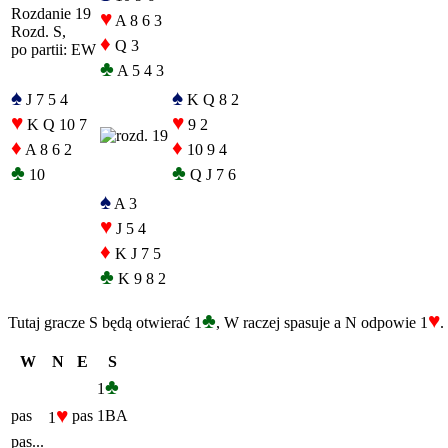
Rozdanie 19
♥
A 8 6 3
Rozd. S,
♦
Q 3
po partii: EW
♣
A 5 4 3
♠
♠
J 7 5 4
K Q 8 2
♥
♥
K Q 10 7
9 2
♦
♦
A 8 6 2
10 9 4
♣
♣
10
Q J 7 6
♠
A 3
♥
J 5 4
♦
K J 7 5
♣
K 9 8 2
♣
♥
Tutaj gracze S będą otwierać 1
, W raczej spasuje a N odpowie 1
.
W
N
E
S
♣
1
♥
pas
pas
1BA
1
pas...