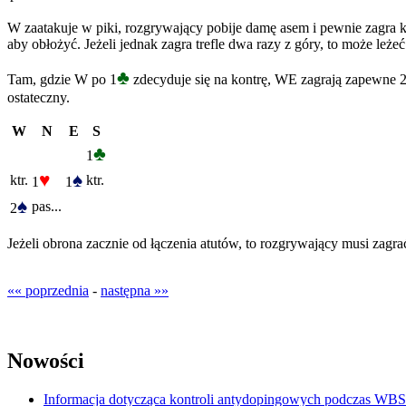
W zaatakuje w piki, rozgrywający pobije damę asem i pewnie zagra ka
aby obłożyć. Jeżeli jednak zagra trefle dwa razy z góry, to może leż
♣
Tam, gdzie W po 1
zdecyduje się na kontrę, WE zagrają zapewne 
ostateczny.
W
N
E
S
♣
1
♥
♠
ktr.
ktr.
1
1
♠
pas...
2
Jeżeli obrona zacznie od łączenia atutów, to rozgrywający musi zagrać
«« poprzednia
-
następna »»
Nowości
Informacja dotycząca kontroli antydopingowych podczas WB