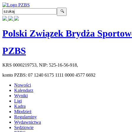
Polski Związek Brydża Sportow
PZBS
KRS
0000219753
, NIP:
525-16-56-918
,
konto PZBS:
07 1240 6175 1111 0000 4577 6692
Nowości
Kalendarz
Wyniki
Ligi
Kadra
Młodzież
Regulaminy
Wydawnictwa
Sędziowie