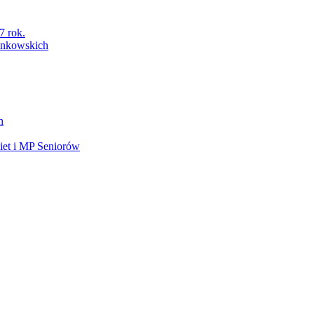
7 rok.
łonkowskich
h
et i MP Seniorów