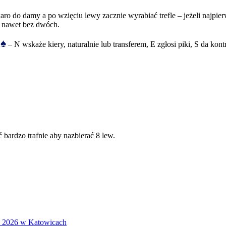
ro do damy a po wzięciu lewy zacznie wyrabiać trefle – jeżeli najpie
eć nawet bez dwóch.
♠
2
– N wskaże kiery, naturalnie lub transferem, E zgłosi piki, S da kont
 bardzo trafnie aby nazbierać 8 lew.
S 2026 w Katowicach