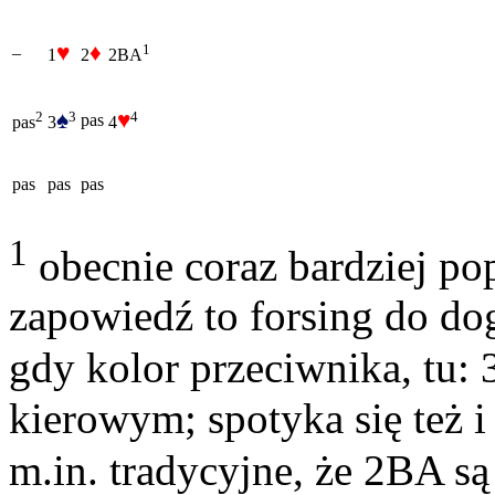
♥
♦
1
–
1
2
2BA
♠
♥
3
4
2
pas
3
4
pas
pas
pas
pas
1
obecnie coraz bardziej popu
zapowiedź to forsing do do
gdy kolor przeciwnika, tu: 
kierowym; spotyka się też i
m.in. tradycyjne, że 2BA są