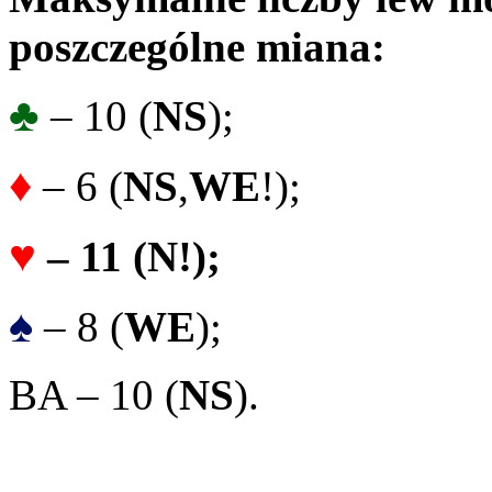
poszczególne miana:
♣
– 10 (
NS
);
♦
– 6 (
NS
,
WE
!);
♥
– 11 (
N!
);
♠
– 8 (
WE
);
BA – 10 (
NS
).