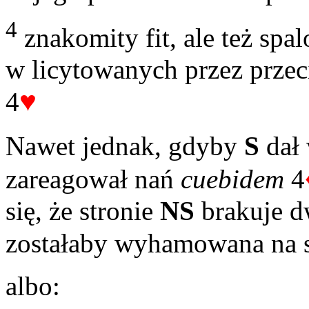
4
znakomity fit, ale też spa
w licytowanych przez prze
♥
4
Nawet jednak, gdyby
S
dał
zareagował nań
cuebidem
4
się, że stronie
NS
brakuje dw
zostałaby wyhamowana na s
albo: