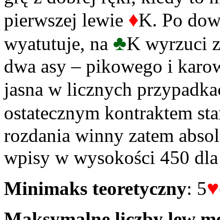
♦
pierwszej lewie
K. Po dow
♣
wyatutuje, na
K wyrzuci z
dwa asy – pikowego i karow
jasna w licznych przypadka
ostatecznym kontraktem sta
rozdania winny zatem abs
wpisy w wysokości 450 dl
♥
Minimaks teoretyczny
: 5
Maksymalne liczby lew mo