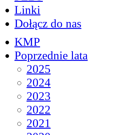
Linki
Dołącz do nas
KMP
Poprzednie lata
2025
2024
2023
2022
2021