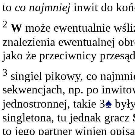
to
co najmniej
inwit do koń
2
W
może ewentualnie wślizg
znalezienia ewentualnej obro
jako że przeciwnicy przesą
3
singiel pikowy, co najmn
sekwencjach, np. po inwito
♠
jednostronnej, takie 3
były
singletona, tu jednak gracz
to jego partner winien opis