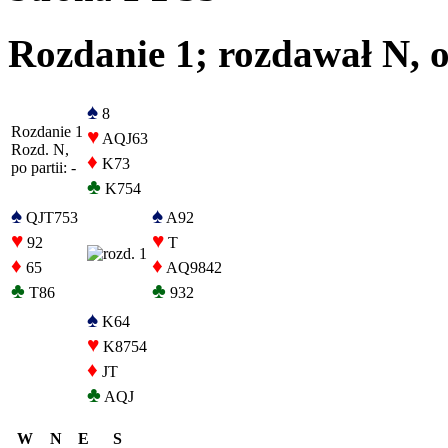
Rozdanie 1; rozdawał N, o
♠
8
Rozdanie 1
♥
AQJ63
Rozd. N,
♦
K73
po partii: -
♣
K754
♠
♠
QJT753
A92
♥
♥
92
T
♦
♦
65
AQ9842
♣
♣
T86
932
♠
K64
♥
K8754
♦
JT
♣
AQJ
W
N
E
S