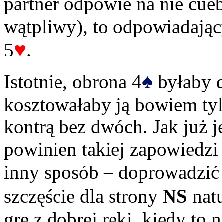
partner odpowie na nie cu
wątpliwy), to odpowiadają
♥
5
.
♠
Istotnie, obrona 4
byłaby d
kosztowałaby ją bowiem ty
kontrą bez dwóch. Jak już
powinien takiej zapowiedzi
inny sposób – doprowadzić 
szczęście dla strony
NS
natu
grę z dobrej ręki, kiedy to