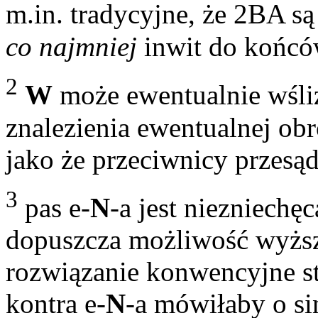
m.in. tradycyjne, że 2BA są
co najmniej
inwit do końcó
2
W
może ewentualnie wślizg
znalezienia ewentualnej obro
jako że przeciwnicy przesą
3
pas e-
N
-a jest niezniechę
dopuszcza możliwość wyższe
rozwiązanie konwencyjne st
kontra e-
N
-a mówiłaby o s