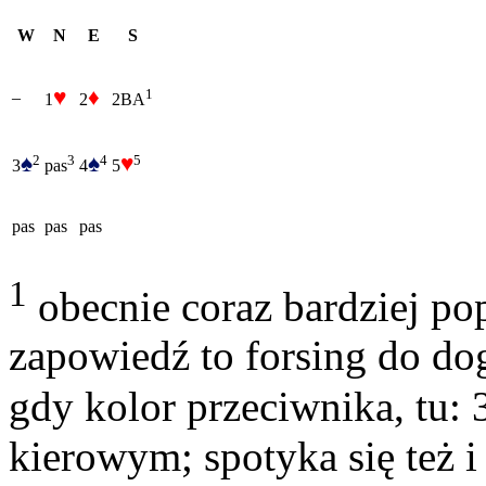
W
N
E
S
♥
♦
1
–
1
2
2BA
♠
♠
♥
2
4
5
3
3
4
5
pas
pas
pas
pas
1
obecnie coraz bardziej popu
zapowiedź to forsing do do
gdy kolor przeciwnika, tu: 
kierowym; spotyka się też i