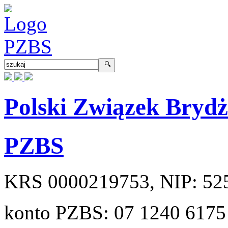
Polski Związek Bryd
PZBS
KRS
0000219753
, NIP:
52
konto PZBS:
07 1240 6175