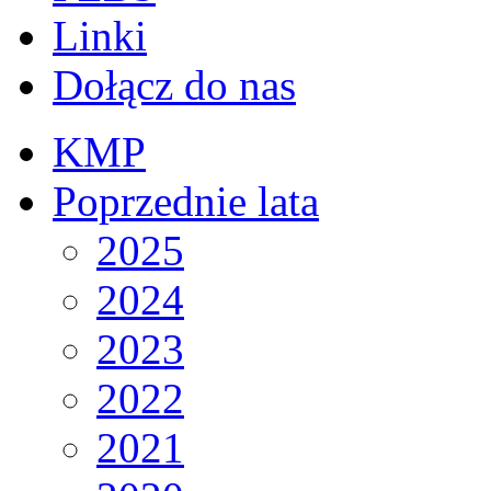
Linki
Dołącz do nas
KMP
Poprzednie lata
2025
2024
2023
2022
2021