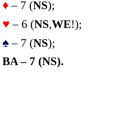
♦
– 7 (
NS
);
♥
– 6 (
NS
,
WE
!);
♠
– 7 (
NS
);
BA – 7
(
NS
).