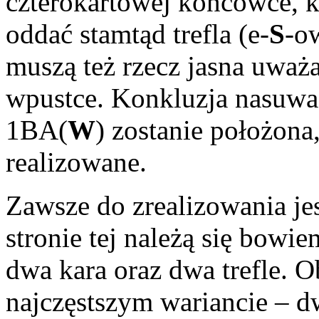
czterokartowej końcówce, k
oddać stamtąd trefla (e-
S
-ow
muszą też rzecz jasna uważa
wpustce. Konkluzja nasuwa 
1BA(
W
) zostanie położona,
realizowane.
Zawsze do zrealizowania je
stronie tej należą się bowie
dwa kara oraz dwa trefle.
najczęstszym wariancie – dwa