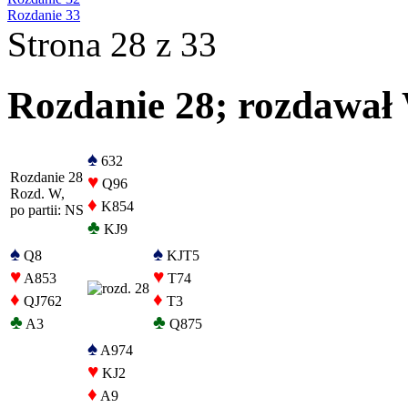
Rozdanie 33
Strona 28 z 33
Rozdanie 28; rozdawał 
♠
632
Rozdanie 28
♥
Q96
Rozd. W,
♦
K854
po partii: NS
♣
KJ9
♠
♠
Q8
KJT5
♥
♥
A853
T74
♦
♦
QJ762
T3
♣
♣
A3
Q875
♠
A974
♥
KJ2
♦
A9