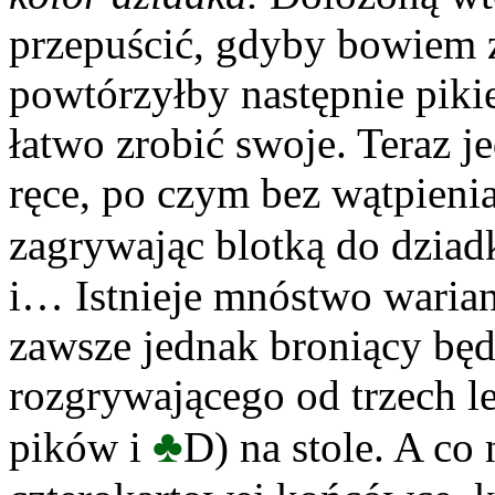
przepuścić, gdyby bowiem za
powtórzyłby następnie piki
łatwo zrobić swoje. Teraz 
ręce, po czym bez wątpienia
zagrywając blotką do dziad
i… Istnieje mnóstwo waria
zawsze jednak broniący będ
rozgrywającego od trzech 
♣
pików i
D) na stole. A c