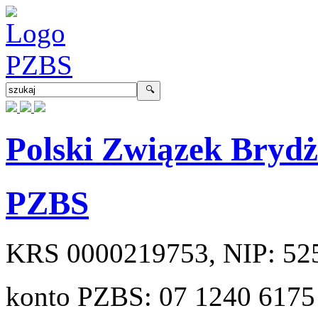
Polski Związek Bryd
PZBS
KRS
0000219753
, NIP:
52
konto PZBS:
07 1240 6175