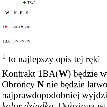
♣
T642
W
N
E
S
♦
♠
pas
pas
1
1
1
pas
pas
pas
1BA
1
to najlepszy opis tej ręki
Kontrakt 1BA(
W
) będzie 
Obrońcy
N
nie będzie łatwo
najprawdopodobniej wyjdzi
kolor dziadka.
Dołożoną wte