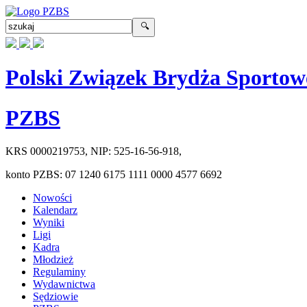
Polski Związek Brydża Sportow
PZBS
KRS
0000219753
, NIP:
525-16-56-918
,
konto PZBS:
07 1240 6175 1111 0000 4577 6692
Nowości
Kalendarz
Wyniki
Ligi
Kadra
Młodzież
Regulaminy
Wydawnictwa
Sędziowie