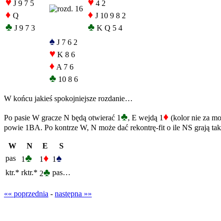
♥
♥
J 9 7 5
4 2
♦
♦
Q
J 10 9 8 2
♣
♣
J 9 7 3
K Q 5 4
♠
J 7 6 2
♥
K 8 6
♦
A 7 6
♣
10 8 6
W końcu jakieś spokojniejsze rozdanie…
♣
♦
Po pasie W gracze N będą otwierać 1
, E wejdą 1
(kolor nie za mo
powie 1BA. Po kontrze W, N może dać rekontrę-fit o ile NS grają taką
W
N
E
S
♣
♦
♠
pas
1
1
1
♣
ktr.*
rktr.*
pas…
2
«« poprzednia
-
następna »»