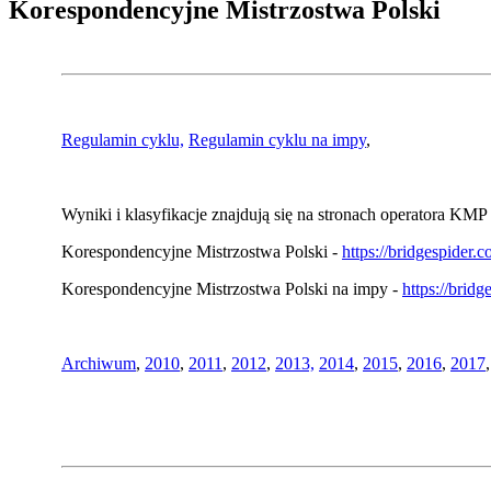
Korespondencyjne Mistrzostwa Polski
Regulamin cyklu,
Regulamin cyklu na impy
,
Wyniki i klasyfikacje znajdują się na stronach operatora KMP 
Korespondencyjne Mistrzostwa Polski -
https://bridgespider
Korespondencyjne Mistrzostwa Polski na impy -
https://brid
Archiwum
,
2010
,
2011
,
2012
,
2013,
2014
,
2015
,
2016
,
2017