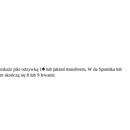
♠
 pokaże piki odzywką 1
lub jakimś transferem, W da Sputnika lub
re skończą się 8 lub 9 lewami: