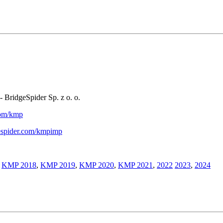
- BridgeSpider Sp. z o. o.
.com/kmp
gespider.com/kmpimp
,
KMP 2018
,
KMP 2019
,
KMP 2020
,
KMP 2021
,
2022
2023
,
2024