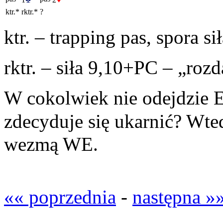
ktr.*
rktr.*
?
ktr. – trapping pas, spora s
rktr. – siła 9,10+PC – „rozd
W cokolwiek nie odejdzie E
zdecyduje się ukarnić? Wte
wezmą WE.
«« poprzednia
-
następna »