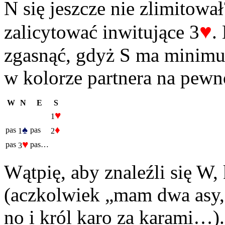
N się jeszcze nie zlimitow
♥
zalicytować inwitujące 3
.
zgasnąć, gdyż S ma minimum
w kolorze partnera na pewno
W
N
E
S
♥
1
♠
♦
pas
pas
1
2
♥
pas
pas…
3
Wątpię, aby znaleźli się W,
(aczkolwiek „mam dwa asy, 
no i król karo za karami…).