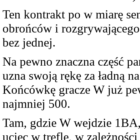
Ten kontrakt po w miarę s
obrońców i rozgrywającego
bez jednej.
Na pewno znaczna część pa
uzna swoją rękę za ładną na
Końcówkę gracze W już pew
najmniej 500.
Tam, gdzie W wejdzie 1BA,
uciec w trefle, w zależnośc