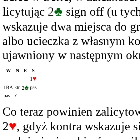
♣
licytując 2
sign off (u tyc
wskazuje dwa miejsca do gry
albo ucieczka z własnym ko
ujawniony w następnym okr
W
N
E
S
♥
1
♣
1BA
ktr.
pas
2
pas
?
Co teraz powinien zalicyt
♥
2
, gdyż kontra wskazuje 