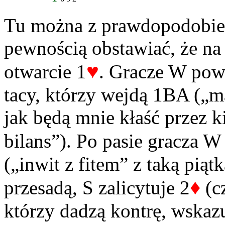
Tu można z prawdopodobie
pewnością obstawiać, że na
♥
otwarcie 1
. Gracze W powi
tacy, którzy wejdą 1BA („m
jak będą mnie kłaść przez k
bilans”). Po pasie gracza 
(„inwit z fitem” z taką pią
♦
przesadą, S zalicytuje 2
(cz
którzy dadzą kontrę, wskazu