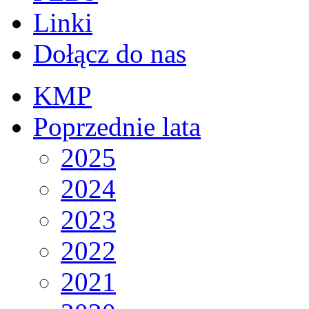
Linki
Dołącz do nas
KMP
Poprzednie lata
2025
2024
2023
2022
2021