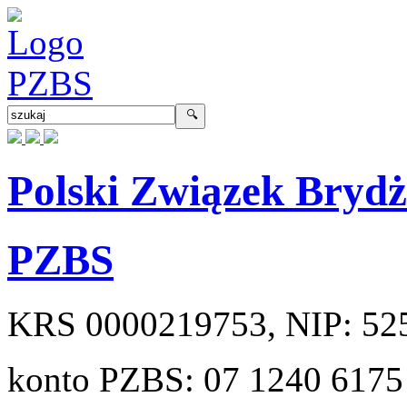
Polski Związek Bryd
PZBS
KRS
0000219753
, NIP:
52
konto PZBS:
07 1240 6175