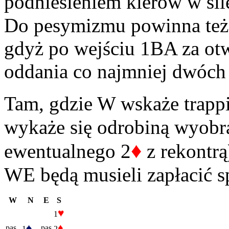
podniesieniem kierów w si
Do pesymizmu powinna też s
gdyż po wejściu 1BA za o
oddania co najmniej dwóch 
Tam, gdzie W wskaże trappi
wykaże się odrobiną wyobr
♦
ewentualnego 2
z rekontrą
WE będą musieli zapłacić s
W
N
E
S
♥
1
♠
♦
pas
pas
1
2