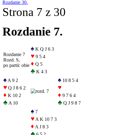
Rozdanie 30.
Strona 7 z 30
Rozdanie 7.
♠
K Q J 6 3
Rozdanie 7
♥
9 5 4
Rozd. S,
♦
Q 5
po partii: obie
♣
K 4 3
♠
♠
A 9 2
10 8 5 4
♥
♥
Q J 8 6 2
♦
♦
K 10 2
9 7 6 4
♣
♣
A 10
Q J 9 8 7
♠
7
♥
A K 10 7 3
♦
A J 8 3
♣
6 5 2