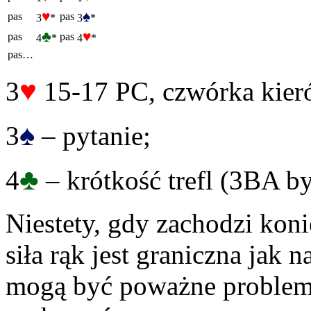
♥
♠
pas
pas
3
*
3
*
♣
♥
pas
pas
4
*
4
*
pas…
♥
3
15-17 PC, czwórka kier
♠
3
– pytanie;
♣
4
– krótkość trefl (3BA by
Niestety, gdy zachodzi kon
siła rąk jest graniczna jak 
mogą być poważne problem