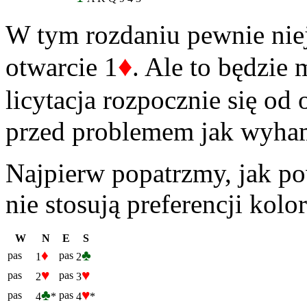
W tym rozdaniu pewnie niej
♦
otwarcie 1
. Ale to będzie
licytacja rozpocznie się od 
przed problemem jak wyham
Najpierw popatrzmy, jak p
nie stosują preferencji kolo
W
N
E
S
♦
♣
pas
pas
1
2
♥
♥
pas
pas
2
3
♣
♥
pas
pas
4
*
4
*