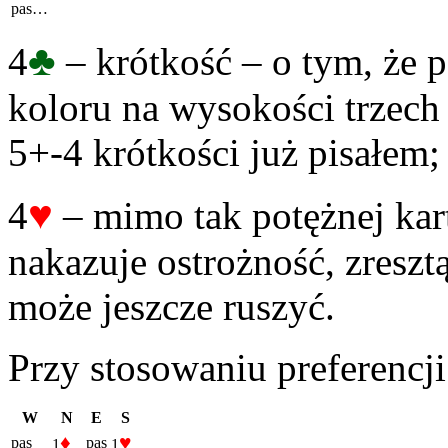
pas…
♣
4
– krótkość – o tym, że 
koloru na wysokości trzech
5+-4 krótkości już pisałem;
♥
4
– mimo tak potężnej kar
nakazuje ostrożność, zreszt
może jeszcze ruszyć.
Przy stosowaniu preferencji
W
N
E
S
♦
♥
pas
pas
1
1