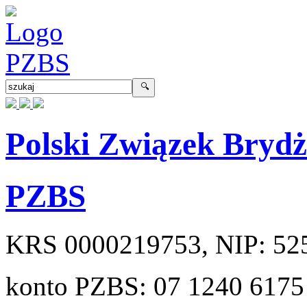
Polski Związek Bryd
PZBS
KRS
0000219753
, NIP:
52
konto PZBS:
07 1240 6175