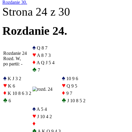
Rozdanie 30.
Strona 24 z 30
Rozdanie 24.
♠
Q 8 7
Rozdanie 24
♥
A 8 7 3
Rozd. W,
♦
A Q J 5 4
po partii: -
♣
7
♠
♠
K J 3 2
10 9 6
♥
♥
K 6
Q 9 5
♦
♦
K 10 8 6 3 2
9 7
♣
♣
6
J 10 8 5 2
♠
A 5 4
♥
J 10 4 2
♦
♣
A K Q 9 4 3