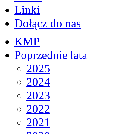
Linki
Dołącz do nas
KMP
Poprzednie lata
2025
2024
2023
2022
2021