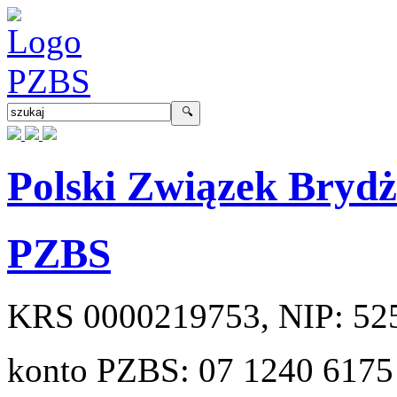
Polski Związek Bryd
PZBS
KRS
0000219753
, NIP:
52
konto PZBS:
07 1240 6175