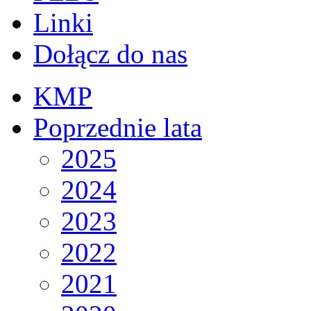
Linki
Dołącz do nas
KMP
Poprzednie lata
2025
2024
2023
2022
2021