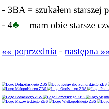
- 3BA = szukałem starszej p
♣
- 4
= mam obie starsze c
«« poprzednia
-
następna »