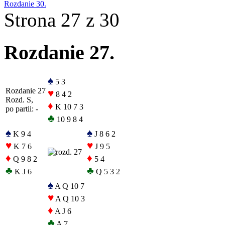
Rozdanie 30.
Strona 27 z 30
Rozdanie 27.
♠
5 3
Rozdanie 27
♥
8 4 2
Rozd. S,
♦
K 10 7 3
po partii: -
♣
10 9 8 4
♠
♠
K 9 4
J 8 6 2
♥
♥
K 7 6
J 9 5
♦
♦
Q 9 8 2
5 4
♣
♣
K J 6
Q 5 3 2
♠
A Q 10 7
♥
A Q 10 3
♦
A J 6
♣
A 7