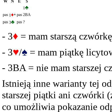
W
N
E
S
♣
1
♦
pas
pas
2BA
1
*
♣
pas
pas
?
3
♦
- 3
= mam starszą czwórkę
♥
♠
- 3
/
= mam piątkę licyto
- 3BA = nie mam starszej cz
Istnieją inne warianty tej o
starszej piątki ani czwórki
co umożliwia pokazanie od