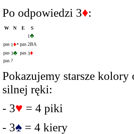
♦
Po odpowiedzi 3
:
W
N
E
S
♣
1
♦
pas
pas
2BA
1
*
♣
♦
pas
pas
3
3
pas
?
Pokazujemy starsze kolory 
silnej ręki:
♥
- 3
= 4 piki
♠
- 3
= 4 kiery