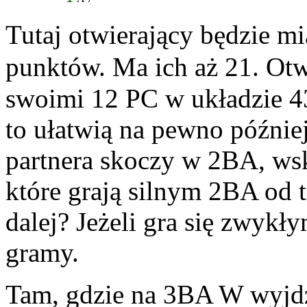
Tutaj otwierający będzie mia
punktów. Ma ich aż 21. Ot
swoimi 12 PC w układzie 43
to ułatwią na pewno późnie
partnera skoczy w 2BA, wsk
które grają silnym 2BA od t
dalej? Jeżeli gra się zwyk
gramy.
Tam, gdzie na 3BA W wyjdz