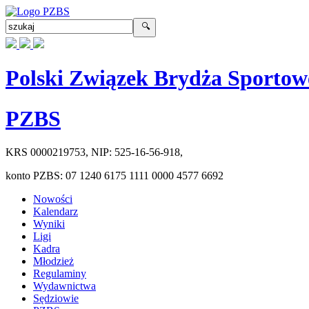
Polski Związek Brydża Sportow
PZBS
KRS
0000219753
, NIP:
525-16-56-918
,
konto PZBS:
07 1240 6175 1111 0000 4577 6692
Nowości
Kalendarz
Wyniki
Ligi
Kadra
Młodzież
Regulaminy
Wydawnictwa
Sędziowie