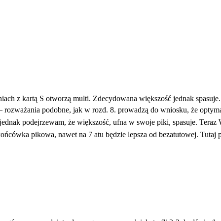
iach z kartą S otworzą multi. Zdecydowana większość jednak spasuje. 
 – rozważania podobne, jak w rozd. 8. prowadzą do wniosku, że optyma
 jednak podejrzewam, że większość, ufna w swoje piki, spasuje. Te
cówka pikowa, nawet na 7 atu będzie lepsza od bezatutowej. Tutaj pa