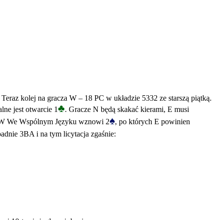
Teraz kolej na gracza W – 18 PC w układzie 5332 ze starszą piątką.
♣
lne jest otwarcie 1
. Gracze N będą skakać kierami, E musi
♠
raz W We Wspólnym Języku wznowi 2
, po których E powinien
dnie 3BA i na tym licytacja zgaśnie: