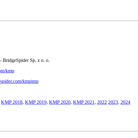
- BridgeSpider Sp. z o. o.
.com/kmp
gespider.com/kmpimp
,
KMP 2018
,
KMP 2019
,
KMP 2020
,
KMP 2021
,
2022
2023
,
2024