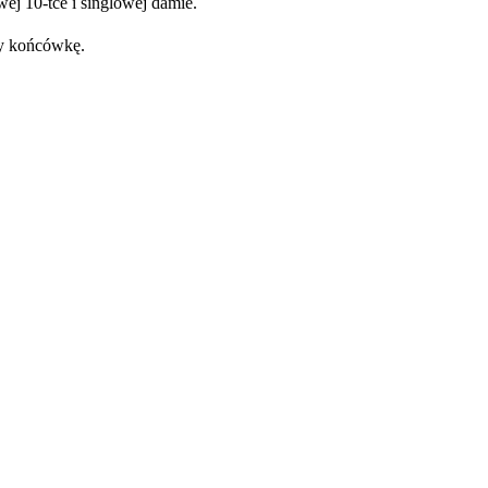
wej 10-tce i singlowej damie.
oży końcówkę.