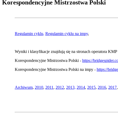
Korespondencyjne Mistrzostwa Polski
Regulamin cyklu,
Regulamin cyklu na impy
,
Wyniki i klasyfikacje znajdują się na stronach operatora KMP 
Korespondencyjne Mistrzostwa Polski -
https://bridgespider
Korespondencyjne Mistrzostwa Polski na impy -
https://brid
Archiwum
,
2010
,
2011
,
2012
,
2013,
2014
,
2015
,
2016
,
2017