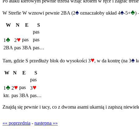
Po ataku kierowym pewnie trzeba wziąć królem w ręce i zagrać trefle 
♠
♠
♣
W Strefie W wznowi pewnie 2BA (2
oznaczałoby układ 4
-5+
) 
W
N
E
S
pas
♣
♥
pas
pas
1
2
2BA
pas
3BA
pas…
♥
♠
Tam, gdzie S przedłuży blok do wysokości 3
, w da kontrę (na 3
ko
W
N
E
S
pas
♣
♥
♥
pas
1
2
3
ktr.
pas
3BA
pas…
Znajdą się pewnie i tacy, co z dwoma asami ukarnią i zapiszą niewiel
«« poprzednia
-
następna »»