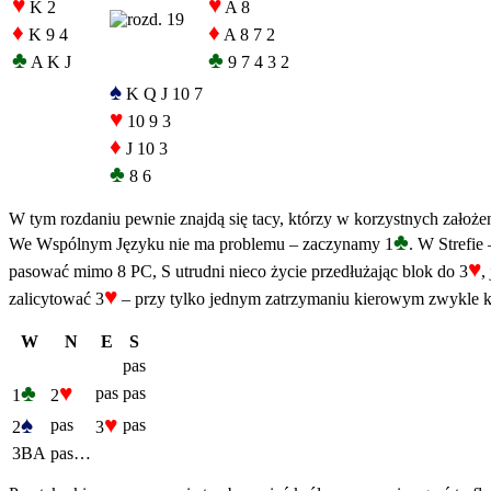
♥
♥
K 2
A 8
♦
♦
K 9 4
A 8 7 2
♣
♣
A K J
9 7 4 3 2
♠
K Q J 10 7
♥
10 9 3
♦
J 10 3
♣
8 6
W tym rozdaniu pewnie znajdą się tacy, którzy w korzystnych założen
♣
We Wspólnym Języku nie ma problemu – zaczynamy 1
. W Strefie
♥
pasować mimo 8 PC, S utrudni nieco życie przedłużając blok do 3
,
♥
zalicytować 3
– przy tylko jednym zatrzymaniu kierowym zwykle koń
W
N
E
S
pas
♣
♥
pas
pas
1
2
♠
♥
pas
pas
2
3
3BA
pas…