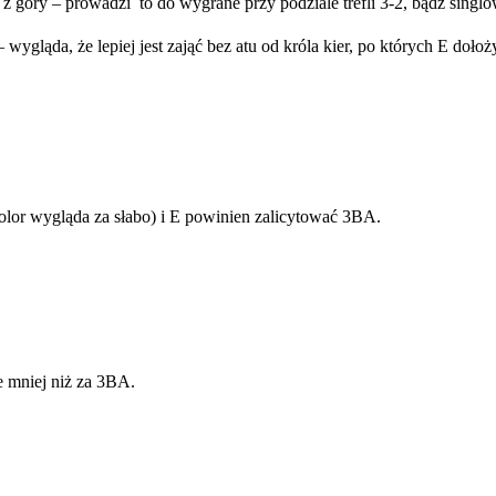
z góry – prowadzi to do wygrane przy podziale trefli 3-2, bądź singlo
– wygląda, że lepiej jest zająć bez atu od króla kier, po których E doł
lor wygląda za słabo) i E powinien zalicytować 3BA.
e mniej niż za 3BA.