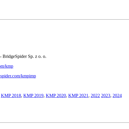
- BridgeSpider Sp. z o. o.
.com/kmp
gespider.com/kmpimp
,
KMP 2018
,
KMP 2019
,
KMP 2020
,
KMP 2021
,
2022
2023
,
2024