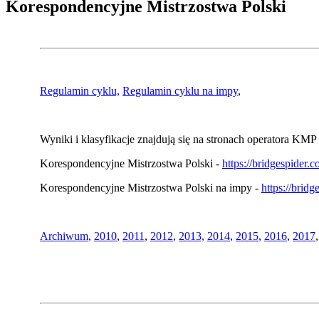
Korespondencyjne Mistrzostwa Polski
Regulamin cyklu,
Regulamin cyklu na impy
,
Wyniki i klasyfikacje znajdują się na stronach operatora KMP 
Korespondencyjne Mistrzostwa Polski -
https://bridgespider
Korespondencyjne Mistrzostwa Polski na impy -
https://brid
Archiwum
,
2010
,
2011
,
2012
,
2013,
2014
,
2015
,
2016
,
2017