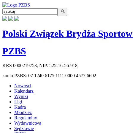
Polski Związek Brydża Sportow
PZBS
KRS
0000219753
, NIP:
525-16-56-918
,
konto PZBS:
07 1240 6175 1111 0000 4577 6692
Nowości
Kalendarz
Wyniki
Ligi
Kadra
Młodzież
Regulaminy
Wydawnictwa
Sędziowie