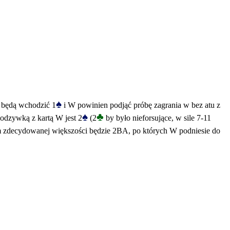
♠
 S będą wchodzić 1
i W powinien podjąć próbę zagrania w bez atu z
♠
♣
odzywką z kartą W jest 2
(2
by było nieforsujące, w sile 7-11
rem zdecydowanej większości będzie 2BA, po których W podniesie do