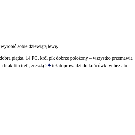
 wyrobić sobie dziewiątą lewę.
dobra piątka, 14 PC, król pik dobrze położony – wszystko przemawia
♠
brak fitu trefl, zresztą 2
też doprowadzi do końcówki w bez atu –