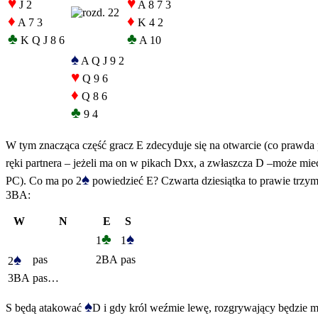
♥
♥
J 2
A 8 7 3
♦
♦
A 7 3
K 4 2
♣
♣
K Q J 8 6
A 10
♠
A Q J 9 2
♥
Q 9 6
♦
Q 8 6
♣
9 4
W tym znacząca część gracz E zdecyduje się na otwarcie (co prawda po
ręki partnera – jeżeli ma on w pikach Dxx, a zwłaszcza D –może mi
♠
PC). Co ma po 2
powiedzieć E? Czwarta dziesiątka to prawie trzym
3BA:
W
N
E
S
♣
♠
1
1
♠
pas
2BA
pas
2
3BA
pas…
♠
S będą atakować
D i gdy król weźmie lewę, rozgrywający będzie mi