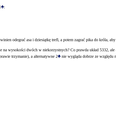
♠
1
:
nien odegrać asa i dziesiątkę trefl, a potem zagrać pika do króla, aby
ie na wysokości dwóch w niekorzystnych? Co prawda układ 5332, ale 
♠
prawie trzymanie), a alternatywne 2
nie wygląda dobrze ze względu na 