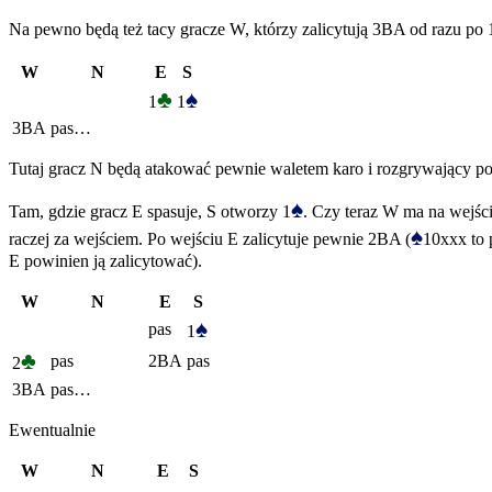
Na pewno będą też tacy gracze W, którzy zalicytują 3BA od razu po 
W
N
E
S
♣
♠
1
1
3BA
pas…
Tutaj gracz N będą atakować pewnie waletem karo i rozgrywający powi
♠
Tam, gdzie gracz E spasuje, S otworzy 1
. Czy teraz W ma na wejśc
♠
raczej za wejściem. Po wejściu E zalicytuje pewnie 2BA (
10xxx to 
E powinien ją zalicytować).
W
N
E
S
♠
pas
1
♣
pas
2BA
pas
2
3BA
pas…
Ewentualnie
W
N
E
S