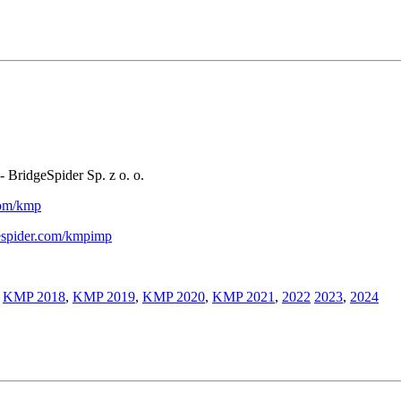
- BridgeSpider Sp. z o. o.
.com/kmp
gespider.com/kmpimp
,
KMP 2018
,
KMP 2019
,
KMP 2020
,
KMP 2021
,
2022
2023
,
2024