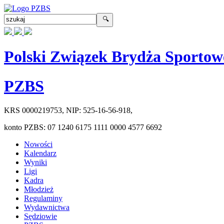
Polski Związek Brydża Sportow
PZBS
KRS
0000219753
, NIP:
525-16-56-918
,
konto PZBS:
07 1240 6175 1111 0000 4577 6692
Nowości
Kalendarz
Wyniki
Ligi
Kadra
Młodzież
Regulaminy
Wydawnictwa
Sędziowie