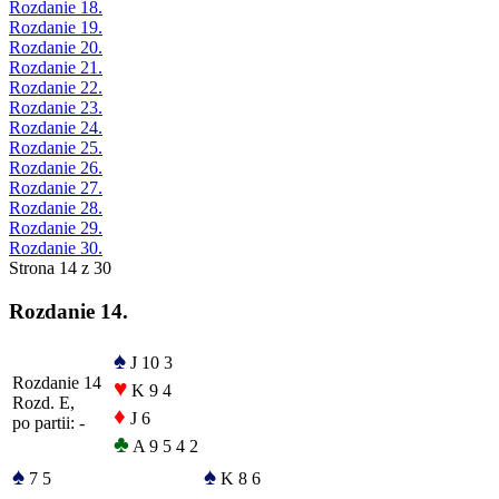
Rozdanie 18.
Rozdanie 19.
Rozdanie 20.
Rozdanie 21.
Rozdanie 22.
Rozdanie 23.
Rozdanie 24.
Rozdanie 25.
Rozdanie 26.
Rozdanie 27.
Rozdanie 28.
Rozdanie 29.
Rozdanie 30.
Strona 14 z 30
Rozdanie 14.
♠
J 10 3
Rozdanie 14
♥
K 9 4
Rozd. E,
♦
J 6
po partii: -
♣
A 9 5 4 2
♠
♠
7 5
K 8 6