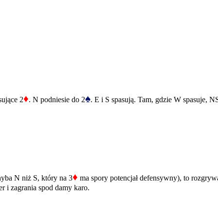
♦
♠
sujące 2
. N podniesie do 2
. E i S spasują. Tam, gdzie W spasuje, 
♦
yba N niż S, który na 3
ma spory potencjał defensywny), to rozgrywa
er i zagrania spod damy karo.