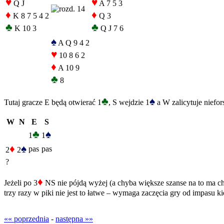
♥
♥
Q J
A 7 5 3
♦
♦
K 8 7 5 4 2
Q 3
♣
♣
K 10 3
Q J 7 6
♠
A Q 9 4 2
♥
10 8 6 2
♦
A 10 9
♣
8
♣
♠
Tutaj gracze E będą otwierać 1
, S wejdzie 1
a W zalicytuje niefor
W
N
E
S
♣
♠
1
1
♦
♠
pas
pas
2
2
?
♦
Jeżeli po 3
NS nie pójdą wyżej (a chyba większe szanse na to ma ch
trzy razy w piki nie jest to łatwe – wymaga zaczęcia gry od impasu ki
«« poprzednia
-
następna »»