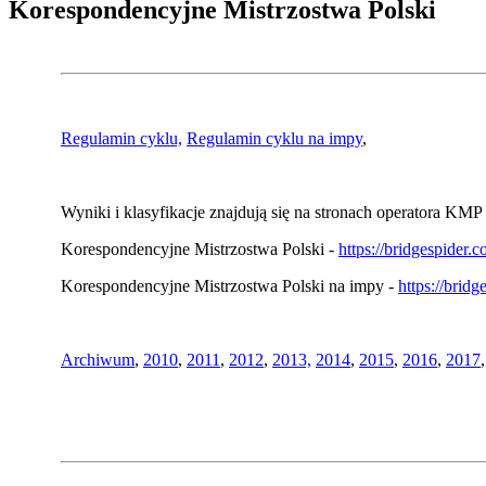
Korespondencyjne Mistrzostwa Polski
Regulamin cyklu,
Regulamin cyklu na impy
,
Wyniki i klasyfikacje znajdują się na stronach operatora KMP 
Korespondencyjne Mistrzostwa Polski -
https://bridgespider
Korespondencyjne Mistrzostwa Polski na impy -
https://brid
Archiwum
,
2010
,
2011
,
2012
,
2013,
2014
,
2015
,
2016
,
2017