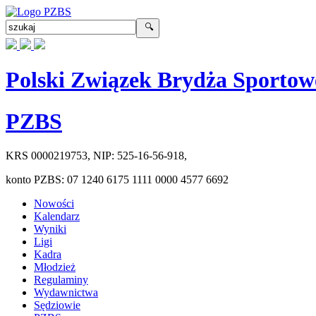
Polski Związek Brydża Sportow
PZBS
KRS
0000219753
, NIP:
525-16-56-918
,
konto PZBS:
07 1240 6175 1111 0000 4577 6692
Nowości
Kalendarz
Wyniki
Ligi
Kadra
Młodzież
Regulaminy
Wydawnictwa
Sędziowie