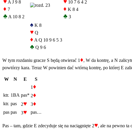
♥
♥
A J 9 8
10 7 6 4 2
♦
♦
7
K 8 4
♣
♣
A 10 8 2
3
♠
K 8
♥
Q
♦
A Q 10 9 6 5 3
♣
Q 9 6
♦
W tym rozdaniu gracze S będą otwierać 1
, W da kontrę, a N zalic
powtórzy kara. Teraz W powinien dać wtórną kontrę, po której E zalicyt
W
N
E
S
♦
1
♦
ktr.
1BA
pas*
2
♥
♦
ktr.
pas
2
3
♥
pas
pas
pas…
3
♥
Pas – tam, gdzie E zdecyduje się na naciągnięte 2
, ale na pewno t