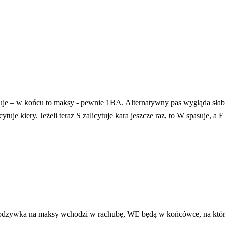
ytuje – w końcu to maksy - pewnie 1BA. Alternatywny pas wygląda słab
uje kiery. Jeżeli teraz S zalicytuje kara jeszcze raz, to W spasuje, a E
a odzywka na maksy wchodzi w rachubę, WE będą w końcówce, na któr