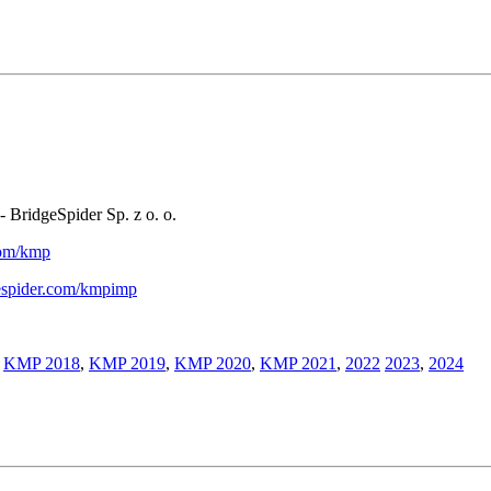
- BridgeSpider Sp. z o. o.
.com/kmp
gespider.com/kmpimp
,
KMP 2018
,
KMP 2019
,
KMP 2020
,
KMP 2021
,
2022
2023
,
2024