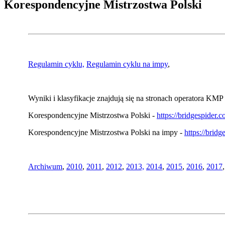
Korespondencyjne Mistrzostwa Polski
Regulamin cyklu,
Regulamin cyklu na impy
,
Wyniki i klasyfikacje znajdują się na stronach operatora KMP 
Korespondencyjne Mistrzostwa Polski -
https://bridgespider
Korespondencyjne Mistrzostwa Polski na impy -
https://brid
Archiwum
,
2010
,
2011
,
2012
,
2013,
2014
,
2015
,
2016
,
2017