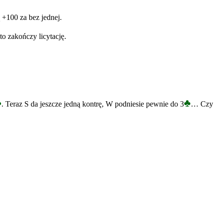
 +100 za bez jednej.
o zakończy licytację.
♣
♣
. Teraz S da jeszcze jedną kontrę, W podniesie pewnie do 3
… Czy