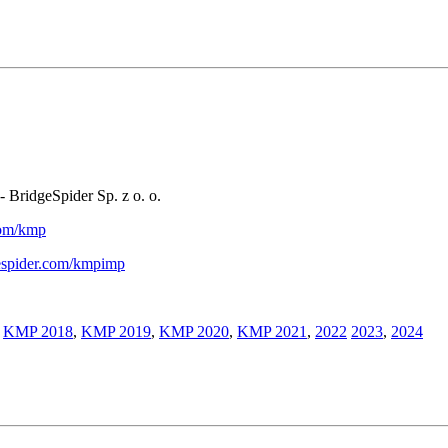
- BridgeSpider Sp. z o. o.
.com/kmp
gespider.com/kmpimp
,
KMP 2018
,
KMP 2019
,
KMP 2020
,
KMP 2021
,
2022
2023
,
2024