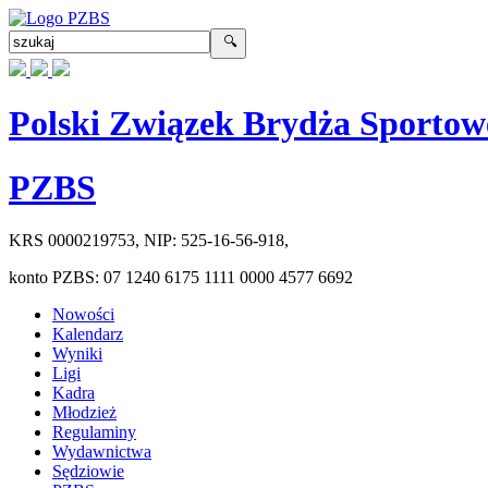
Polski Związek Brydża Sportow
PZBS
KRS
0000219753
, NIP:
525-16-56-918
,
konto PZBS:
07 1240 6175 1111 0000 4577 6692
Nowości
Kalendarz
Wyniki
Ligi
Kadra
Młodzież
Regulaminy
Wydawnictwa
Sędziowie