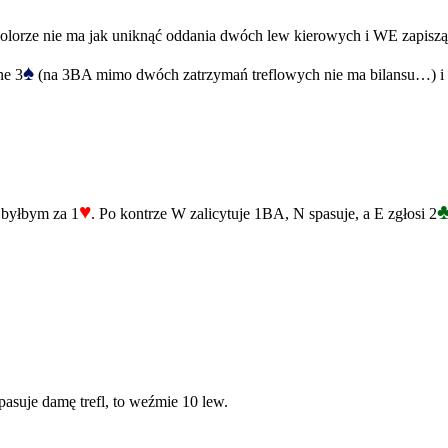
m kolorze nie ma jak uniknąć oddania dwóch lew kierowych i WE zapiszą
♠
ne 3
(na 3BA mimo dwóch zatrzymań treflowych nie ma bilansu…) i t
♥
 byłbym za 1
. Po kontrze W zalicytuje 1BA, N spasuje, a E zgłosi 2
mpasuje damę trefl, to weźmie 10 lew.