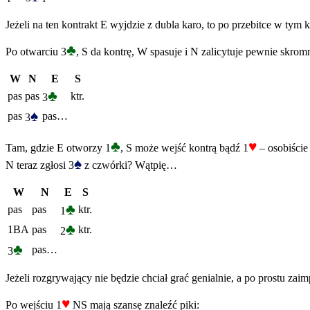
Jeżeli na ten kontrakt E wyjdzie z dubla karo, to po przebitce w ty
♣
Po otwarciu 3
, S da kontrę, W spasuje i N zalicytuje pewnie skrom
W
N
E
S
♣
pas
pas
ktr.
3
♠
pas
pas…
3
♣
♥
Tam, gdzie E otworzy 1
, S może wejść kontrą bądź 1
– osobiście
♠
N teraz zgłosi 3
z czwórki? Wątpię…
W
N
E
S
♣
pas
pas
ktr.
1
♣
1BA
pas
ktr.
2
♣
pas…
3
Jeżeli rozgrywający nie będzie chciał grać genialnie, a po prostu zai
♥
Po wejściu 1
NS mają szansę znaleźć piki: