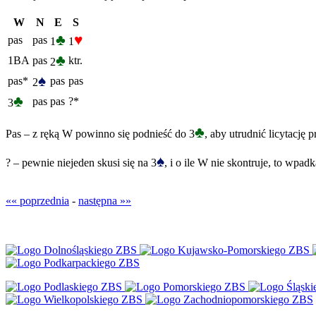
W
N
E
S
♣
♥
pas
pas
1
1
♣
1BA
pas
ktr.
2
♠
pas*
pas
pas
2
♣
pas
pas
?*
3
♣
Pas – z ręką W powinno się podnieść do 3
, aby utrudnić licytację
♠
? – pewnie niejeden skusi się na 3
, i o ile W nie skontruje, to wpad
«« poprzednia
-
następna »»