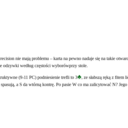
recision nie mają problemu – karta na pewno nadaje się na takie otwar
y te odzywki według częstości wyborówprzy stole.
♣
uktywne (9-11 PC) podniesienie trefli to 3
, ze słabszą ręką z fitem 
E spasują, a S da wtórną kontrę. Po pasie W co ma zalicytować N? Jego 