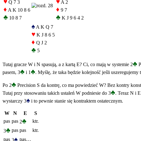
♥
♥
Q 7 3
A 2
♦
♦
A K 10 8 6
9 7
♣
♣
10 8 7
K J 9 6 4 2
♠
A K Q 7
♥
K J 8 6 5
♦
Q J 2
♣
5
♣
Tutaj gracze W i N spasują, a z kartą E? Ci, co mają w systemie 2
P
♣
♣
pasem, 3
i 1
. Myślę, że taka będzie kolejność jeśli uszeregujem
♣
Po 2
Precision S da kontrę, co ma powiedzieć W? Bez kontry konstr
♣
Tutaj przy stosowaniu takich ustaleń W podniesie do 3
. Teraz N i 
♠
wystarczy 3
i to pewnie stanie się kontraktem ostatecznym.
W
N
E
S
♣
pas
pas
ktr.
2
♣
pas
pas
ktr.
3
♠
pas
pas…
3