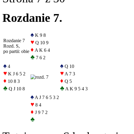
Rozdanie 7.
♠
K 9 8
Rozdanie 7
♥
Q 10 9
Rozd. S,
♦
A K 6 4
po partii: obie
♣
7 6 2
♠
♠
4
Q 10
♥
♥
K J 6 5 2
A 7 3
♦
♦
10 8 3
Q 5
♣
♣
Q J 10 8
A K 9 5 4 3
♠
A J 7 6 5 3 2
♥
8 4
♦
J 9 7 2
♣