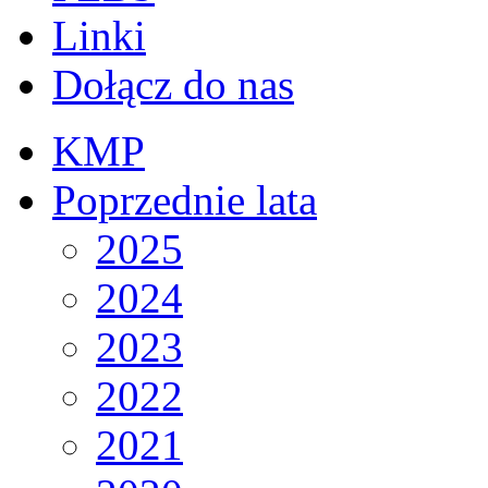
Linki
Dołącz do nas
KMP
Poprzednie lata
2025
2024
2023
2022
2021