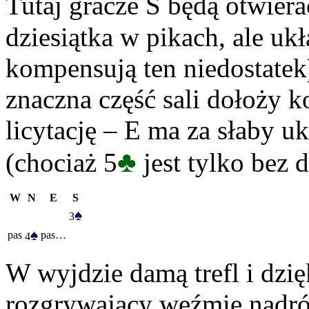
Tutaj gracze S będą otwiera
dziesiątka w pikach, ale uk
kompensują ten niedostatek
znaczna część sali dołoży 
licytację – E ma za słaby u
♣
(chociaż 5
jest tylko bez 
W
N
E
S
♠
3
♠
pas
pas…
4
W wyjdzie damą trefl i dzię
rozgrywający weźmie nadró