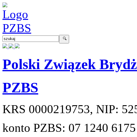
Polski Związek Bryd
PZBS
KRS
0000219753
, NIP:
52
konto PZBS:
07 1240 6175