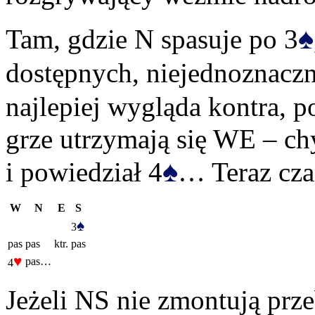
♠
Tam, gdzie N spasuje po 3
dostępnych, niejednoznaczn
najlepiej wygląda kontra, p
grze utrzymają się WE – ch
♠
i powiedział 4
… Teraz czas
W
N
E
S
♠
3
pas
pas
ktr.
pas
♥
pas…
4
Jeżeli NS nie zmontują prze